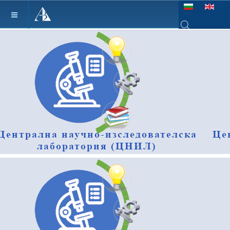
Изберете език
Type 2 or more ch