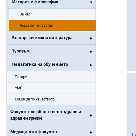
История и философия
За нас
Академичен състав
Български език и литература
Туризъм
Педагогика на обучението
Тютори
УМС
Комисия по качеството
Факултет по обществено здраве и
здравни грижи
Медицински факултет