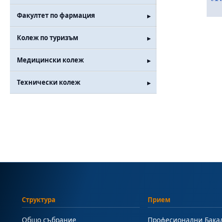
Факултет по фармация
Колеж по туризъм
Медицински колеж
Технически колеж
Структура
Прием
Общо събрание
Професионални Бака