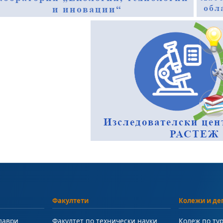
Факултети
Колежи и де
лаври
Факултет по технически науки
Колеж по ту