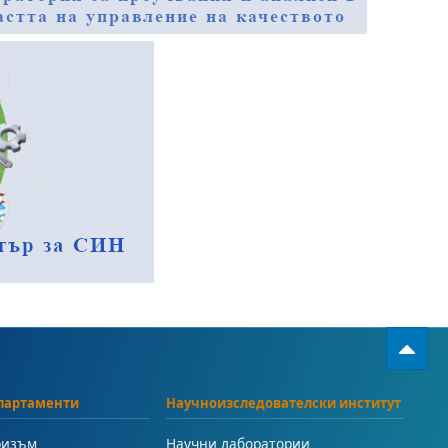
партаменти
Научноизследователски институт
ризъм
Научни лаборатории