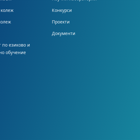
 колеж
Конкурси
колеж
Проекти
Документи
 по езиково и
но обучение