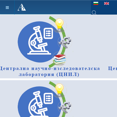
Изберете език
Type 2 or more ch