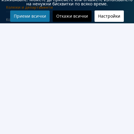
на ненужни бисквитки по всяко време.
Колежи и департаменти
Приеми всички
Откажи всички
Настройки
Колеж по туризъм
Медицински колеж
Технически колеж
ДКПРПС
Департамент по езиково и подготвително обучение
Научноизследователски институт
Научни лаборатории
Конкурси
Проекти
Документи