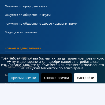
Факултет по природни науки
Факултет по обществени науки
Факултет по обществено здраве и здравни грижи
Медицински факултет
Колежи и департаменти
Колеж по туризъм
Този уебсайт използва бисквитки, за да гарантира правилното
му функциониране и да подобри вашето потребителско
изживяване. Можете да приемете или откажете използването
Медицински колеж
на ненужни бисквитки по всяко време.
Технически колеж
Приеми всички
Откажи всички
Настройки
ДКПРПС
Департамент по езиково и подготвително обучение