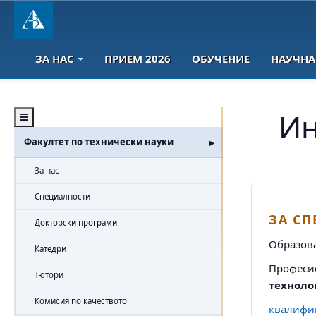
ЗА НАС
ПРИЕМ 2026
ОБУЧЕНИЕ
НАУЧНА
Ин
Факултет по технически науки
За нас
Специалности
ЗА С
Докторски програми
Образов
Катедри
Професи
Тютори
технол
Комисия по качеството
квалифик