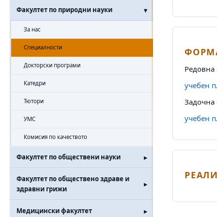
Факултет по природни науки
За нас
Специалности
ФОРМА
Докторски програми
Редовна 
Катедри
учебен п
Задочна 
Тютори
учебен п
УМС
Комисия по качеството
Факултет по обществени науки
РЕАЛ
Факултет по обществено здраве и
здравни грижи
Медицински факултет