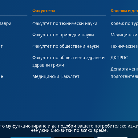
Факултети
Колежи и де
лаври
Факултет по технически науки
Колеж по ту
Факултет по природни науки
Медицински
ст
Факултет по обществени науки
Технически 
Факултет по обществено здраве и
ДКПРПС
здравни грижи
Департамент
не
Медицински факултет
подготвител
ното му функциониране и да подобри вашето потребителско изж
ненужни бисквитки по всяко време.