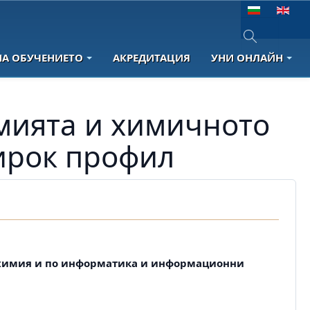
Изберете език
НА ОБУЧЕНИЕТО
АКРЕДИТАЦИЯ
УНИ ОНЛАЙН
Type 2 or more 
мията и химичното
ирок профил
химия и по информатика и информационни