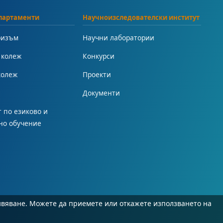
партаменти
Научноизследователски институт
ризъм
Научни лаборатории
 колеж
Конкурси
колеж
Проекти
Документи
 по езиково и
но обучение
ивяване. Можете да приемете или откажете използването на