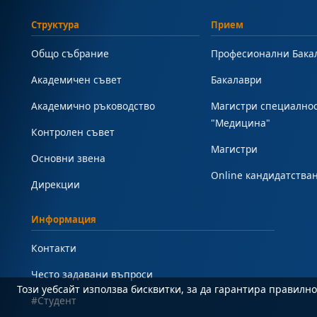
Структура
Прием
Общо събрание
Професионални Бака
Академичен съвет
Бакалаври
Академично ръководство
Магистри специално
"Медицина"
Контролен съвет
Магистри
Основни звена
Online кандидатства
Дирекции
Информация
Контакти
Често задавани въпроси
Този уебсайт използва бисквитки, за да гарантира правил
#Студент