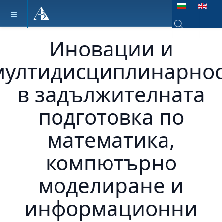
Изберете език
Иновации и
Type 2 or more ch
мултидисциплинарно
в задължителната
подготовка по
математика,
компютърно
моделиране и
информационни