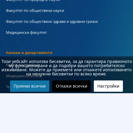
Факултет по обществени науки
Факултет по обществено здраве и здравни грижи
Медицински факултет
Колежи и департаменти
Този уебсайт използва бисквитки, за да гарантира правилното
Колеж по туризъм
му функциониране и да подобри вашето потребителско
изживяване. Можете да приемете или откажете използването
на ненужни бисквитки по всяко време.
Медицински колеж
Приеми всички
Откажи всички
Настройки
Технически колеж
ДКПРПС
Департамент по езиково и подготвително обучение
Научноизследователски институт