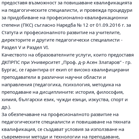
предоставя възможност за повишаване квалификацията
на педагогическите специалисти, и провежда процедури
за придобиване на професионално-квалификационни
степени (ПКС) съгласно Наредба № 12 от 01.09.2016 г. за
Статута и професионалното развитие на учителите,
директорите и другите педагогически специалисти -
Раздел V и Раздел VI.
Качеството на образователните услуги, които предоставя
ДКПРПС при Университет „Проф. д-р Асен Златаров“ - гр.
Бургас, се гарантира от екип от високо квалифицирани
преподаватели в различни научни области и
направления (педагогика, психология, методика на
преподаване на дисциплините: история, философия,
химия, български език, чужди езици, изкуства, спорт и
др.).
За обезпечаване на професионалното развитие на
педагогическите специалисти и повишаване на тяхната
квалификация, се създават условия за използване на
съвременни методи и технологии на преподаване,