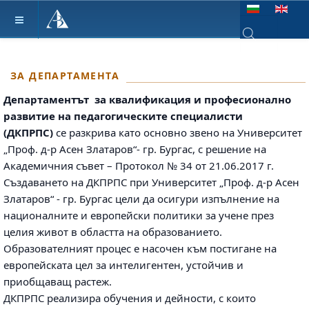
Изберете език
Type 2 or more ch
ЗА ДЕПАРТАМЕНТА
Департаментът за квалификация и професионално
развитие на педагогическите специалисти
(ДКПРПС)
се разкрива като основно звено на Университет
„Проф. д-р Асен Златаров“- гр. Бургас, с решение на
Академичния съвет – Протокол № 34 от 21.06.2017 г.
Създаването на ДКПРПС при Университет „Проф. д-р Асен
Златаров“ - гр. Бургас цели да осигури изпълнение на
националните и европейски политики за учене през
целия живот в областта на образованието.
Образователният процес е насочен към постигане на
европейската цел за интелигентен, устойчив и
приобщаващ растеж.
ДКПРПС реализира обучения и дейности, с които