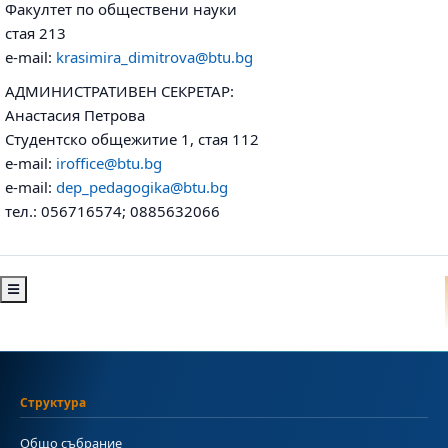
Факултет по обществени науки
стая 213
e-mail:
krasimira_dimitrova@btu.bg
АДМИНИСТРАТИВЕН СЕКРЕТАР:
Анастасия Петрова
Студентско общежитие 1, стая 112
e-mail:
iroffice@btu.bg
e-mail:
dep_pedagogika@btu.bg
тел.: 056716574; 0885632066
Структура
Общо събрание