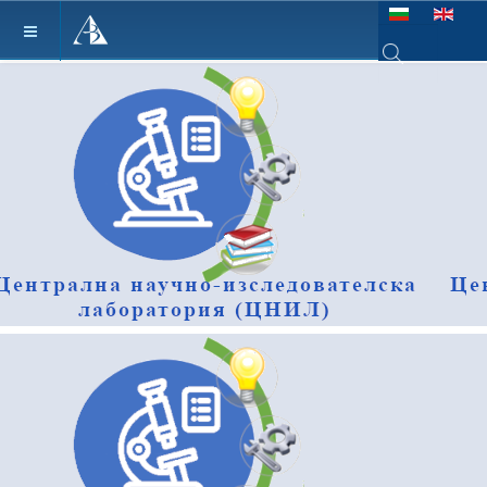
Изберете език
Type 2 or more ch