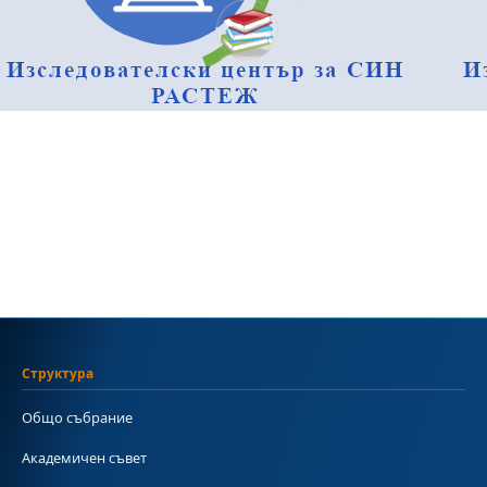
Структура
Общо събрание
Академичен съвет