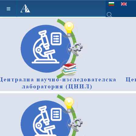
Изберете език
Type 2 or more ch