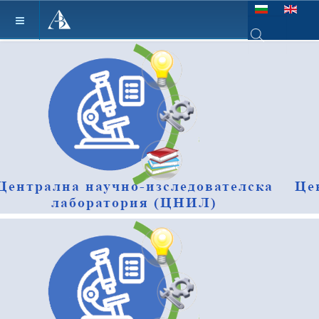
Изберете език
Type 2 or more ch