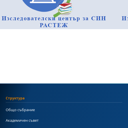
Структура
Общо събрание
Академичен съвет