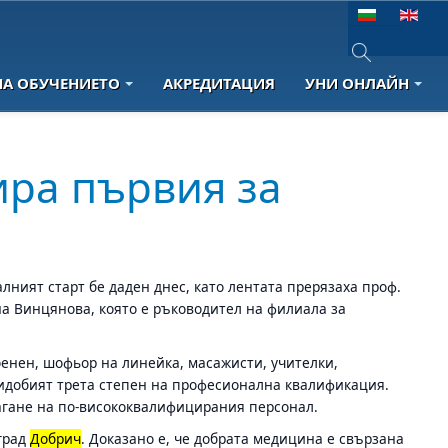
Изберете език
НА ОБУЧЕНИЕТО
АКРЕДИТАЦИЯ
УНИ ОНЛАЙН
Type 2 or more 
ира първия за
лният старт бе даден днес, като лентата прерязаха проф.
а Винцянова, която е ръководител на филиала за
оенен, шофьор на линейка, масажисти, учителки,
придобият трета степен на професионална квалификация.
агане на по-висококвалифицирания персонал.
 град
Добрич
. Доказано е, че добрата медицина е свързана