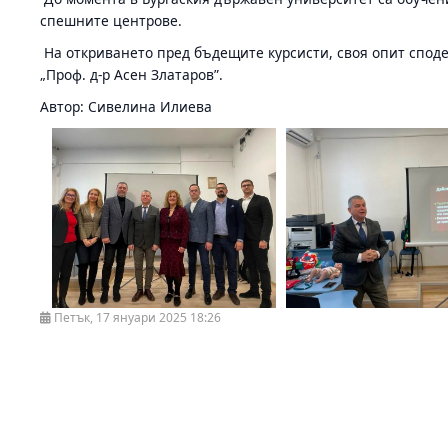
спешните центрове.
На откриването пред бъдещите курсисти, своя опит спод
„Проф. д-р Асен Златаров”.
Автор: Сивелина Илиева
Петък, 17 януари 2025 18:26