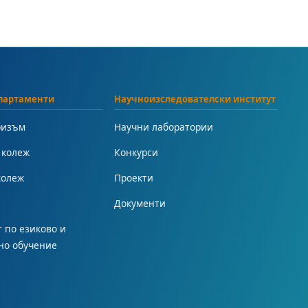
партаменти
Научноизследователски институт
ризъм
Научни лаборатории
 колеж
Конкурси
колеж
Проекти
Документи
 по езиково и
но обучение