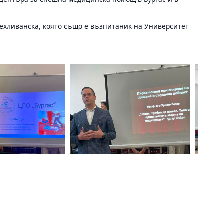
ехливанска, която също е възпитаник на Университет