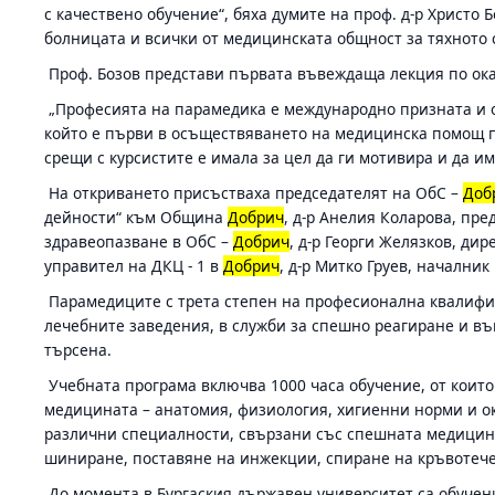
с качествено обучение“, бяха думите на проф. д-р Христо
болницата и всички от медицинската общност за тяхното 
Проф. Бозов представи първата въвеждаща лекция по ок
„Професията на парамедика е международно призната и о
който е първи в осъществяването на медицинска помощ пр
срещи с курсистите е имала за цел да ги мотивира и да им
На откриването присъстваха председателят на ОбС –
Доб
дейности“ към Община
Добрич
, д-р Анелия Коларова, пр
здравеопазване в ОбС –
Добрич
, д-р Георги Желязков, ди
управител на ДКЦ - 1 в
Добрич
, д-р Митко Груев, начални
Парамедиците с трета степен на професионална квалифи
лечебните заведения, в служби за спешно реагиране и въ
търсена.
Учебната програма включва 1000 часа обучение, от които 
медицината – анатомия, физиология, хигиенни норми и о
различни специалности, свързани със спешната медицина
шиниране, поставяне на инжекции, спиране на кръвотечен
До момента в Бургаския държавен университет са обучени