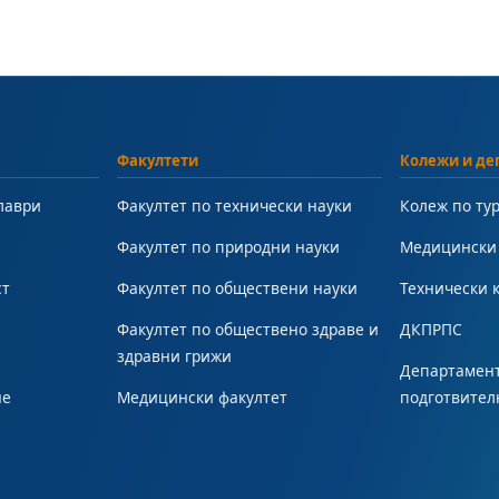
Факултети
Колежи и де
лаври
Факултет по технически науки
Колеж по ту
Факултет по природни науки
Медицински
ст
Факултет по обществени науки
Технически 
Факултет по обществено здраве и
ДКПРПС
здравни грижи
Департамент
не
Медицински факултет
подготвител