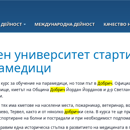
 ДЕЙНОСТ
МЕЖДУНАРОДНА ДЕЙНОСТ
КАЧЕСТВО 
ен университет старт
рамедици
 курс за обучение на парамедици, но този път в
Добрич
. Официа
чилище, кметът на Община
Добрич
Йордан Йорданов и д-р Светлан
и.
д тях има кметове на населени места, пожарникар, ветеринар, в
шево, Тервел, както и от няколко
добрич
ки села. В курса те ще 
нспортиране на болни и пострадали и при необходимост подпом
аправим една историческа стъпка в развитието на медицината в