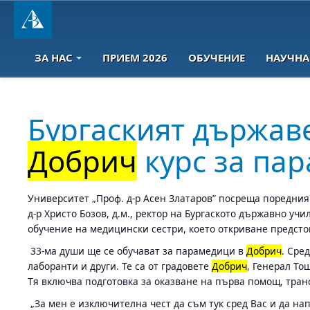
ЗА НАС
ПРИЕМ 2026
ОБУЧЕНИЕ
НАУЧНА
Бургаският държав
Добрич
курс за па
Университет „Проф. д-р Асен Златаров” посреща поредния
д-р Христо Бозов, д.м., ректор на Бургаското държавно у
обучение на медицински сестри, което откриване предсто
33-ма души ще се обучават за парамедици в
Добрич
. Сре
лаборанти и други. Те са от градовете
Добрич
, Генерал То
Тя включва подготовка за оказване на първа помощ, тра
„За мен е изключителна чест да съм тук сред Вас и да н