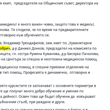
вия екип, председателя на Общинския съвет, директора на
амедикът е много важен човек, защото това е медикът,
янова. Тя сподели, че по време на предварителните
отговорно към обучението си.
в, Владимир Трендафилов, зам.-кмет по „Хуманитарни
обрич
, д-р Даниел Донков, председател на комисията по
ницата, гл. сестра Румяна Куманова, д-р Бисерка Пачолова,
тор на Центъра за спешна и неотложна медицинска помощ.
медицинска помощ, в спешни приемни отделения на
ъв тип помощ. Професията е динамична, отговорна и
която курсистите се запознават с основните параметри в
е ще получат много добро обучение и умения по
на дейност. Освен това ще бъдат обучени да извършват
ъбначния стълб, при раждане и други.
 Центъра за спешна медицинска помощ в Бургас и в