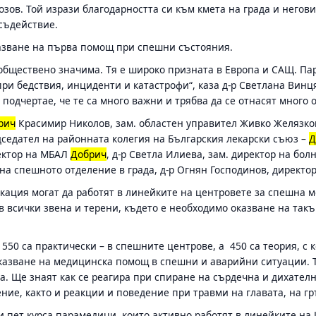
 Бозов. Той изрази благодарността си към кмета на града и него
съдействие.
азване на първа помощ при спешни състояния.
бществено значима. Тя е широко призната в Европа и САЩ. Пар
и бедствия, инциденти и катастрофи“, каза д-р Светлана Винц
 подчертае, че те са много важни и трябва да се отнасят много 
рич
Красимир Николов, зам. областен управител Живко Желязко
едседател на районната колегия на Българския лекарски съюз –
Д
ректор на МБАЛ
Добрич
, д-р Светла Илиева, зам. директор на бол
к на спешното отделение в града, д-р Огнян Господинов, дирек
кация могат да работят в линейките на центровете за спешна 
в всички звена и терени, където е необходимо оказване на так
550 са практически – в спешните центрове, а 450 са теория, с 
казване на медицинска помощ в спешни и аварийни ситуации. Т
. Ще знаят как се реагира при спиране на сърдечна и дихател
ие, както и реакции и поведение при травми на главата, на гр
 пет курса парамедици, които активно работят в линейките на