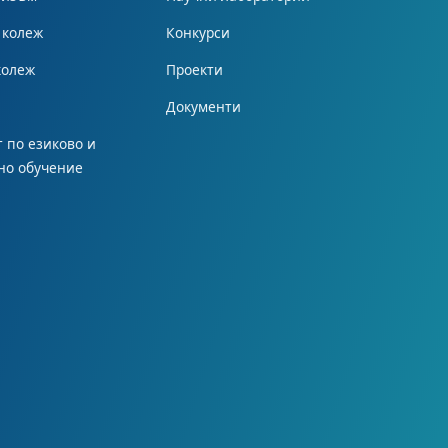
 колеж
Конкурси
колеж
Проекти
Документи
 по езиково и
но обучение