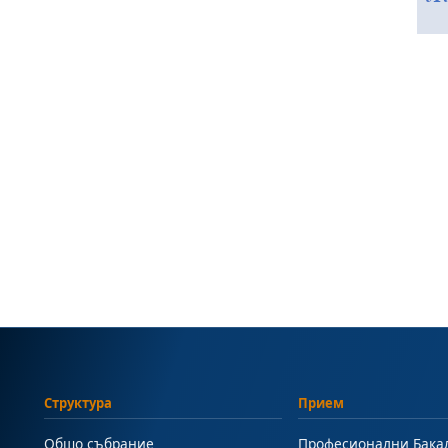
Структура
Прием
Общо събрание
Професионални Бака