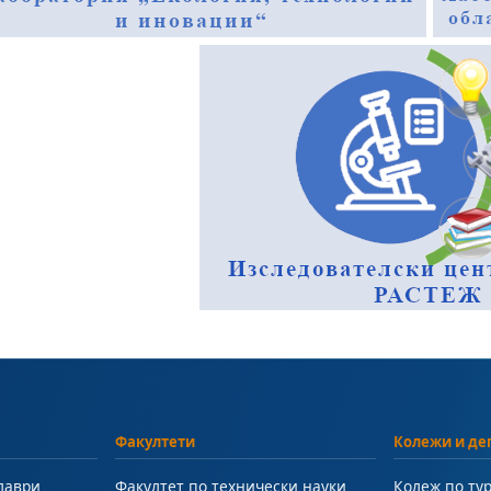
Факултети
Колежи и де
лаври
Факултет по технически науки
Колеж по ту