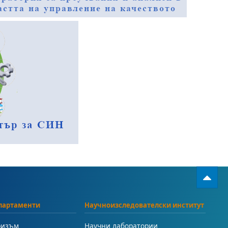
партаменти
Научноизследователски институт
ризъм
Научни лаборатории