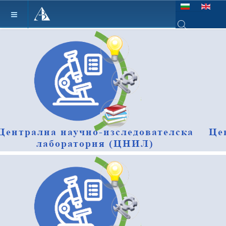
Изберете език
Type 2 or more ch