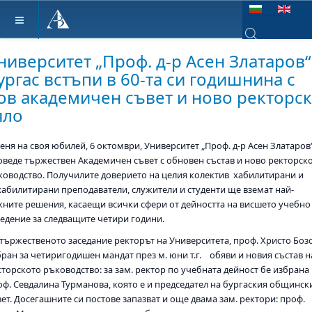
Изберете език
ниверситет „Проф. д-р Асен Златаров“
Type 2 or more ch
ургас встъпи в 60-та си годишнина с
ов академичен съвет и ново ректорс
яло
еня на своя юбилей, 6 октомври, Университет „Проф. д-р Асен Златаров
оведе тържествен Академичен съвет с обновен състав и ново ректорск
ководство. Получилите доверието на целия колектив хабилитирани и
хабилитирани преподаватели, служители и студенти ще вземат най-
жните решения, касаещи всички сфери от дейността на висшето учебно
ведение за следващите четири години.
 тържественото заседание ректорът на Университета, проф. Христо Бозо
ран за четиригодишен мандат през м. юни т.г. обяви и новия състав н
торското ръководство: за зам. ректор по учебната дейност бе избрана
оф. Севдалина Турманова, която е и председател на бургаския общинск
ет. Досегашните си постове запазват и още двама зам. ректори: проф.