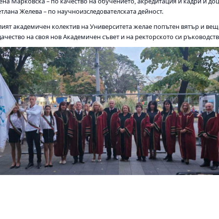
на Марковска – по качество на обучението, акредитация и кадри и доц
етлана Желева – по научноизследователската дейност.
лият академичен колектив на Университета желае попътен вятър и ве
ачество на своя нов Академичен съвет и на ректорското си ръководств