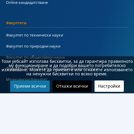
Online кандидатстване
Факултети
Факултет по технически науки
Факултет по природни науки
Факултет по обществени науки
Този уебсайт използва бисквитки, за да гарантира правилното
му функциониране и да подобри вашето потребителско
Факултет по обществено здраве и здравни грижи
изживяване. Можете да приемете или откажете използването
на ненужни бисквитки по всяко време.
Медицински факултет
Приеми всички
Откажи всички
Настройки
Колежи и департаменти
Колеж по туризъм
Медицински колеж
Технически колеж