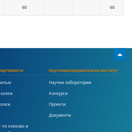
н
60
60
партаменти
Научноизследователски институт
ризъм
Научни лаборатории
 колеж
Конкурси
колеж
Проекти
Документи
 по езиково и