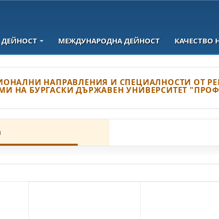
 ДЕЙНОСТ
МЕЖДУНАРОДНА ДЕЙНОСТ
КАЧЕСТВО 
ИОНАЛНИ НАПРАВЛЕНИЯ И СПЕЦИАЛНОСТИ ОТ РЕ
И НА БУРГАСКИ ДЪРЖАВЕН УНИВЕРСИТЕТ "ПРОФ.
я
 професионални направления и специалности от регулираните пр
Дата на дадена акредитация**
/ Срок на валидност на
Последна оценка
акредитацията