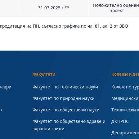
Положително оцене
31.07.2025 г.**
проект
редитация на ПН, съгласно графика по чл. 81, ал. 2 от ЗВО
Факултети
Колежи и де
лаври
Факултет по технически науки
Колеж по ту
Факултет по природни науки
Медицински
ст
Факултет по обществени науки
Технически 
Факултет по обществено здраве и
ДКПРПС
здравни грижи
Департамент