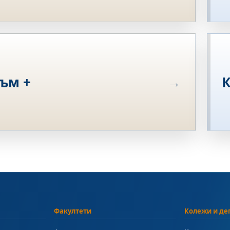
ъм +
К
Факултети
Колежи и де