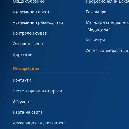
Общо събрание
Професионални Бака
Академичен съвет
Бакалаври
Академично ръководство
Магистри специално
"Медицина"
Контролен съвет
Магистри
Основни звена
Online кандидатства
Дирекции
Информация
Контакти
Често задавани въпроси
#Студент
Карта на сайта
Декларация за достъпност