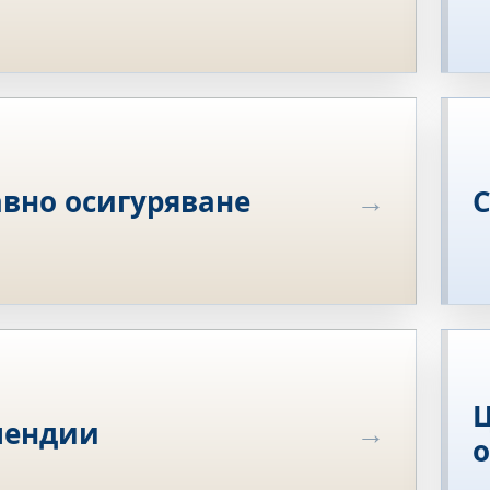
вно осигуряване
Ц
пендии