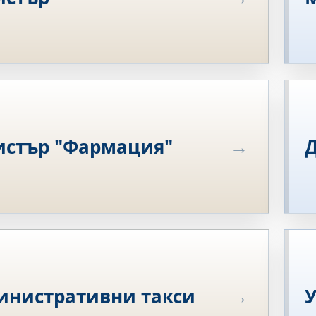
истър "Фармация"
инистративни такси
У