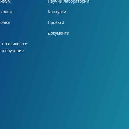
ризъм
Научни лаборатории
 колеж
Конкурси
колеж
Проекти
Документи
 по езиково и
но обучение