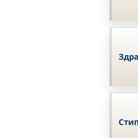
Здра
Сти