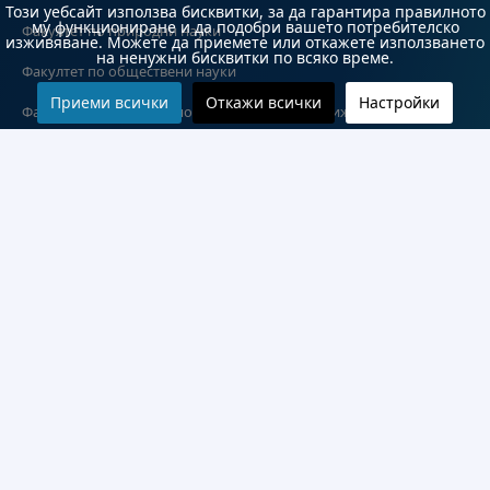
Този уебсайт използва бисквитки, за да гарантира правилното
му функциониране и да подобри вашето потребителско
Факултет по природни науки
изживяване. Можете да приемете или откажете използването
на ненужни бисквитки по всяко време.
Факултет по обществени науки
Приеми всички
Откажи всички
Настройки
Факултет по обществено здраве и здравни грижи
Медицински факултет
Колежи и департаменти
Колеж по туризъм
Медицински колеж
Технически колеж
ДКПРПС
Департамент по езиково и подготвително обучение