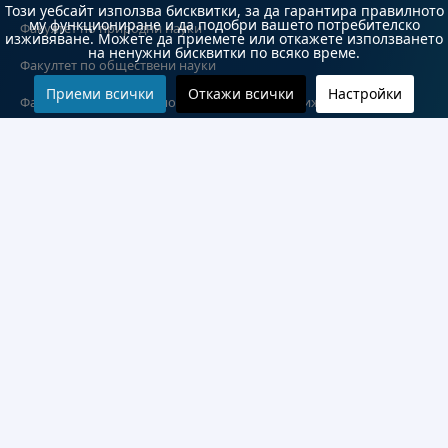
Този уебсайт използва бисквитки, за да гарантира правилното
му функциониране и да подобри вашето потребителско
Факултет по природни науки
изживяване. Можете да приемете или откажете използването
на ненужни бисквитки по всяко време.
Факултет по обществени науки
Приеми всички
Откажи всички
Настройки
Факултет по обществено здраве и здравни грижи
Медицински факултет
Колежи и департаменти
Колеж по туризъм
Медицински колеж
Технически колеж
ДКПРПС
Департамент по езиково и подготвително обучение