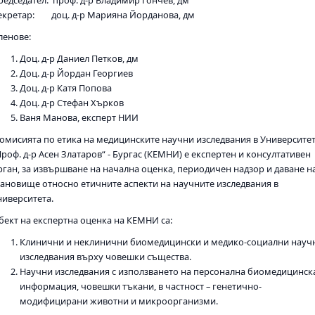
редседател: проф. д-р Владимир Гончев, дм
екретар: доц. д-р Марияна Йорданова, дм
ленове:
Доц. д-р Даниел Петков, дм
Доц. д-р Йордан Георгиев
Доц. д-р Катя Попова
Доц. д-р Стефан Хърков
Ваня Манова, експерт НИИ
омисията по етика на медицинските научни изследвания в Университе
Проф. д-р Асен Златаров“ - Бургас (КЕМНИ) е експертен и консултативен
рган, за извършване на начална оценка, периодичен надзор и даване н
тановище относно етичните аспекти на научните изследвания в
ниверситета.
бект на експертна оценка на КЕМНИ са:
Клинични и неклинични биомедицински и медико-социални науч
изследвания върху човешки същества.
Научни изследвания с използването на персонална биомедицинск
информация, човешки тъкани, в частност – генетично-
модифицирани животни и микроорганизми.