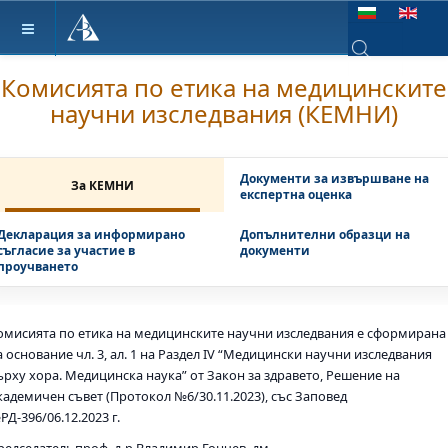
Изберете език
Комисията по етика на медицинските
Type 2 or more ch
научни изследвания (КЕМНИ)
Документи за извършване на
За КЕМНИ
експертна оценка
Декларация за информирано
Допълнителни образци на
съгласие за участие в
документи
проучването
омисията по етика на медицинските научни изследвания е сформирана
а основание чл. 3, ал. 1 на Раздел IV “Медицински научни изследвания
ърху хора. Медицинска наука” от Закон за здравето, Решение на
кадемичен съвет (Протокол №6/30.11.2023), със Заповед
РД-396/06.12.2023 г.