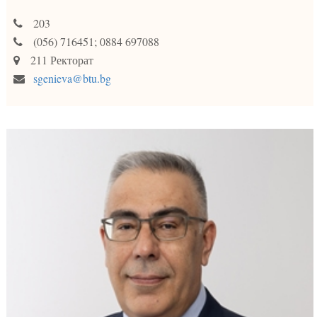
203
(056) 716451; 0884 697088
211 Ректорат
sgenieva@btu.bg