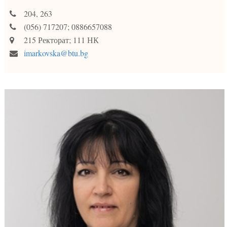
204, 263
(056) 717207; 0886657088
215 Ректорат; 111 НК
imarkovska@btu.bg