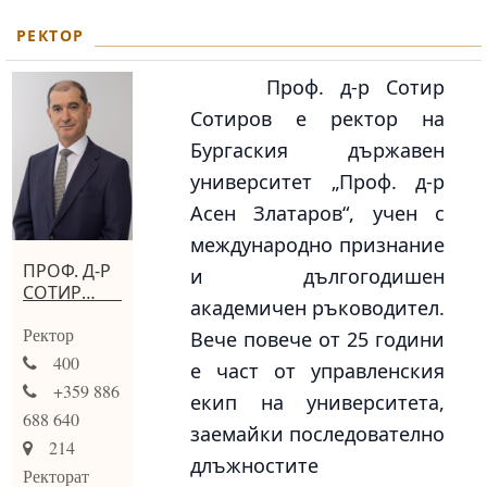
РЕКТОР
Проф. д-р Сотир
Сотиров е ректор на
Бургаския държавен
университет „Проф. д-р
Асен Златаров“, учен с
международно признание
ПРОФ. Д-Р
и дългогодишен
СОТИР
академичен ръководител.
СОТИРОВ
Ректор
Вече повече от 25 години
400
е част от управленския
+359 886
екип на университета,
688 640
заемайки последователно
214
длъжностите
Ректорат