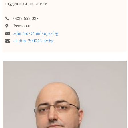
студентски политики
0887 657 088
Ректорат
adimitrov@uniburgas.bg
al_dim_2000@abv.bg