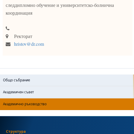
следдипломно обучение и университетско-болнична
координация
Ректорат
hristov@dr.com
Общо събрание
Академичен съвет
Академично ръководство
Структура