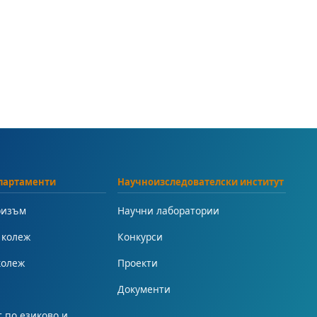
партаменти
Научноизследователски институт
ризъм
Научни лаборатории
 колеж
Конкурси
колеж
Проекти
Документи
 по езиково и