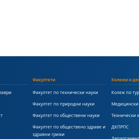
Факултети
Колежи и де
лаври
Факултет по технически науки
Колеж по ту
Факултет по природни науки
Медицински
ст
Факултет по обществени науки
Технически 
Факултет по обществено здраве и
ДКПРПС
здравни грижи
Департамент