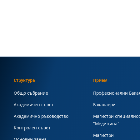
Структура
Прием
Общо събрание
Професионални Бака
Академичен съвет
Бакалаври
Академично ръководство
Магистри специално
"Медицина"
Контролен съвет
Магистри
Основни звена