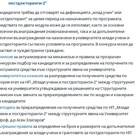
постдокторанти-2”
андидатите трябва да отговарят на дефиницията „млад учен“ или
постдокторант“ за целия период на назначението по програмата.
редствата по двата модула може да се използват, както за основни
есечни възнаграждения (новоназначени), така и за допълнителни
есечни възнаграждения на назначени в университета млади учени и
остдокторанти съгласно условията на програмата. В конкурса може да
частват и чуждестранни граждани.
омисия
за актуализиране на механизъм и правила за прозрачен
онкурсен подбор на кандидатите и за разпределение на получените по
рограмата средства към структурните звена на университета.
ниверситетска комисия
за разпределяне на получените средства по
тория етап на НП „Млади учени и постдокторанти-2“ между структурнит
вена на университета утвърждаване на решенията на Структурните
омисии към звената за преразпределението им по модули и класиране
а кандидатите
етодика
за преразпределение на получените средства по НП „Млади
чени и постдокторанти-2“ между структурните звена на Университет
Проф. д-р Асен Златаров“
ътрешни правила
за определяне на броя и размерите на допълнителни
ъзнаграждения за млади учени и грантовете за постдокторанти по НП