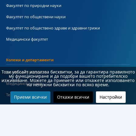
Факултет по природни науки
Факултет по обществени науки
Факултет по обществено здраве и здравни грижи
Медицински факултет
Колежи и департаменти
Този уебсайт използва бисквитки, за да гарантира правилното
Колеж по туризъм
му функциониране и да подобри вашето потребителско
изживяване. Можете да приемете или откажете използването
Медицински колеж
на ненужни бисквитки по всяко време.
Технически колеж
Приеми всички
Откажи всички
Настройки
ДКПРПС
Департамент по езиково и подготвително обучение