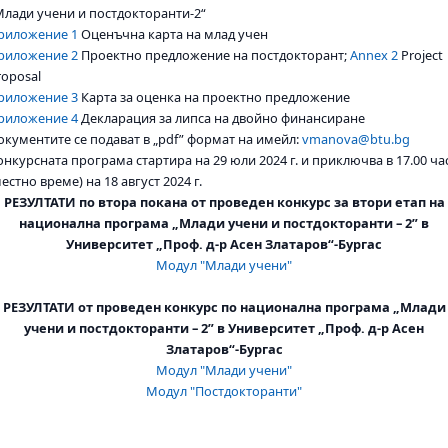
Млади учени и постдокторанти-2“
риложение 1
Оценъчна карта на млад учен
риложение 2
Проектно предложение на постдокторант;
Annex 2
Project
roposal
риложение 3
Карта за оценка на проектно предложение
риложение 4
Декларация за липса на двойно финансиране
окументите се подават в „pdf” формат на имейл:
vmanova@btu.bg
онкурсната програма стартира на 29 юли 2024 г. и приключва в 17.00 ча
местно време) на 18 август 2024 г.
РЕЗУЛТАТИ по втора покана от проведен конкурс за втори етап на
национална програма „Млади учени и постдокторанти – 2” в
Университет „Проф. д-р Асен Златаров“-Бургас
Модул "Млади учени"
РЕЗУЛТАТИ от проведен конкурс по национална програма „Млади
учени и постдокторанти – 2” в Университет „Проф. д-р Асен
Златаров“-Бургас
Модул "Млади учени"
Модул "Постдокторанти"