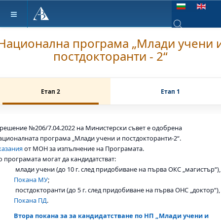
Изберете език
Национална програма „Млади учени 
Type 2 or more ch
постдокторанти - 2“
Етап 2
Етап 1
 решение №206/7.04.2022 на Министерски съвет е одобрена
ационалната програма „Млади учени и постдокторанти-2“.
казания
от МОН за изпълнение на Програмата.
о програмата могат да кандидатстват:
млади учени (до 10 г. след придобиване на първа ОКС „магистър“),
Покана МУ
;
постдокторанти (до 5 г. след придобиване на първа ОНС „доктор“),
Покана ПД
.
Втора покана за за кандидатстване по НП „Млади учени и