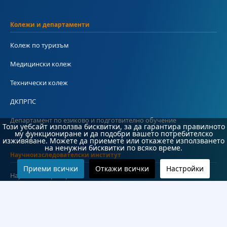
Колежи и департаменти
Колеж по туризъм
Медицински колеж
Технически колеж
ДКПРПС
Департамент по езиково и подготвително обучение
Този уебсайт използва бисквитки, за да гарантира правилното
му функциониране и да подобри вашето потребителско
изживяване. Можете да приемете или откажете използването
на ненужни бисквитки по всяко време.
Научноизследователски институт
Приеми всички
Откажи всички
Настройки
Научни лаборатории
Конкурси
Проекти