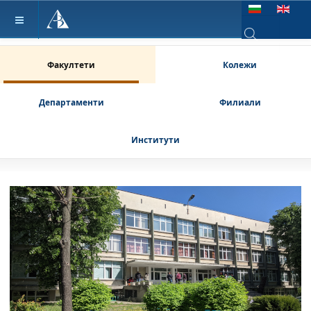
Изберете език
Type 2 or more ch
Факултети
Колежи
Департаменти
Филиали
Институти