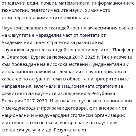
отпадъчни води, почви), математиката, информационните
технологии, педагогическите науки, химичното
инженерство и химичните технологии.
Научноизследователската дейност на академичния състав
на факултета е неразделна част от приетата от
Академичния съвет Стратегия за развитие на
научноизследвателската дейност в Университет “Проф. д-р
А. Златаров”-Бургас за периода 2017-2025 г. Тя е насочена
към провеждане на висококачествени фундаментални и
иновационни научни изследвания с научно-приложен
характер по актуални теми в областта на приоритетните
направления, залегнали в Националната стратегия за
развитието на научните изследвания в Република
България 2017-2030. Изразява се в участие в национални
и международни програми; договори, финансирани от
национални и международни стопански организации;
изготвяне на експертизи; извършване на научни и
стопански услуги и др. Резултатите от