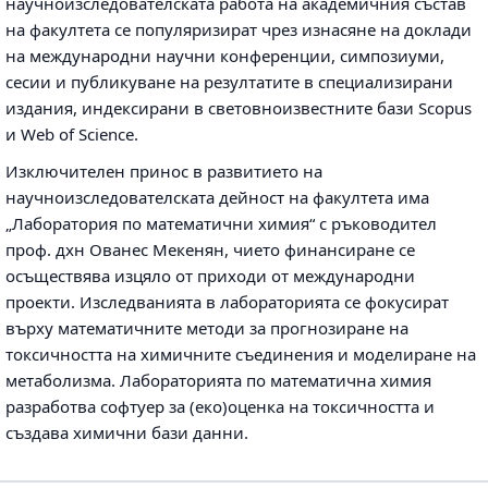
научноизследователската работа на академичния състав
на факултета се популяризират чрез изнасяне на доклади
на международни научни конференции, симпозиуми,
сесии и публикуване на резултатите в специализирани
издания, индексирани в световноизвестните бази Scopus
и Web of Science.
Изключителен принос в развитието на
научноизследователската дейност на факултета има
„Лаборатория по математични химия“ с ръководител
проф. дхн Ованес Мекенян, чието финансиране се
осъществява изцяло от приходи от международни
проекти. Изследванията в лабораторията се фокусират
върху математичните методи за прогнозиране на
токсичността на химичните съединения и моделиране на
метаболизма. Лабораторията по математична химия
разработва софтуер за (еко)оценка на токсичността и
създава химични бази данни.