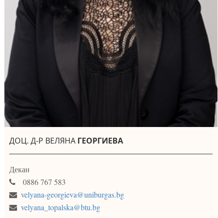
ДОЦ. Д-Р ВЕЛЯНА
ГЕОРГИЕВА
Декан
0886 767 583
velyana-georgieva@uniburgas.bg
velyana_topalska@btu.bg