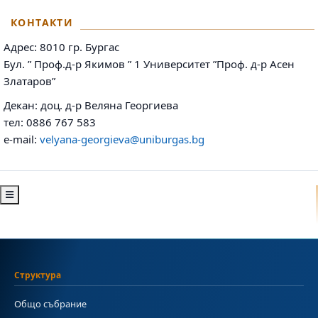
КОНТАКТИ
Адрес:
8010 гр. Бургас
Бул. ” Проф.д-р Якимов ” 1
Университет ”Проф. д-р Асен
Златаров”
Декан: доц. д-р Веляна Георгиева
тел:
0886 767 583
e-mail:
velyana-georgieva@uniburgas.bg
Структура
Общо събрание