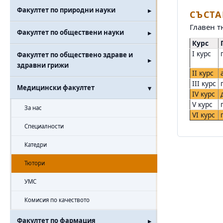
Факултет по природни науки
СЪСТА
Главен т
Факултет по обществени науки
Курс
П
I курс
г
Факултет по обществено здраве и
здравни грижи
II курс
а
III курс
г
Медицински факултет
IV курс
д
V курс
г
За нас
VI курс
г
Специалности
Катедри
Тютори
УМС
Комисия по качеството
Факултет по фармация