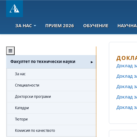
ЗА НАС
ПРИЕМ 2026
ОБУЧЕНИЕ
НАУЧНА
ДОКЛ
Факултет по технически науки
Доклад з
За нас
Доклад з
Специалности
Доклад з
Доклад з
Докторски програми
Доклад з
Катедри
Тютори
Комисия по качеството