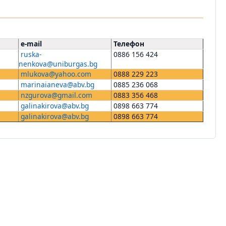
e-mail
Телефон
ruska-
0886 156 424
nenkova@uniburgas.bg
mlukova@yahoo.com
0888 229 223
marinaianeva@abv.bg
0885 236 068
nzgurova@gmail.com
0883 356 468
galinakirova@abv.bg
0898 663 774
galinakirova@abv.bg
0898 663 774