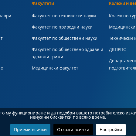
Факултети
Колежи и де
лаври
Факултет по технически науки
Колеж по ту
Факултет по природни науки
Медицински
ст
Факултет по обществени науки
Технически 
Факултет по обществено здраве и
ДКПРПС
здравни грижи
Департамент
не
Медицински факултет
подготвител
ното му функциониране и да подобри вашето потребителско изж
ненужни бисквитки по всяко време.
Приеми всички
Откажи всички
Настройки