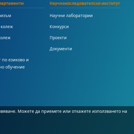
партаменти
Научноизследователски институт
ризъм
Научни лаборатории
 колеж
Конкурси
колеж
Проекти
Документи
 по езиково и
но обучение
ивяване. Можете да приемете или откажете използването на