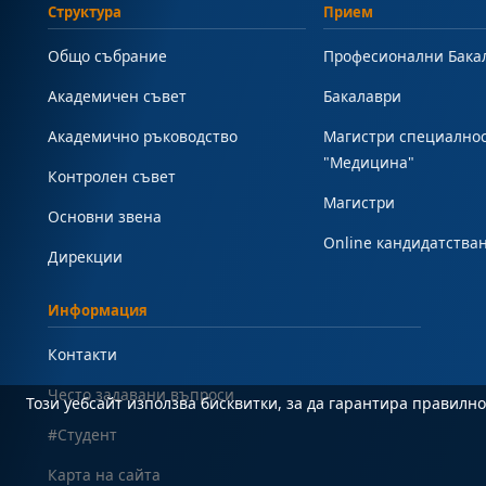
Структура
Прием
Общо събрание
Професионални Бака
Академичен съвет
Бакалаври
Академично ръководство
Магистри специално
"Медицина"
Контролен съвет
Магистри
Основни звена
Online кандидатства
Дирекции
Информация
Контакти
Често задавани въпроси
Този уебсайт използва бисквитки, за да гарантира правил
#Студент
Карта на сайта