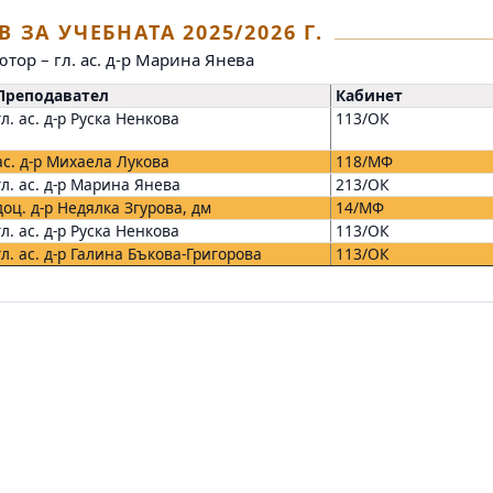
В ЗА УЧЕБНАТА 2025/2026 Г.
ютор – гл. ас. д-р Марина Янева
реподавател
Кабинет
л. ас. д-р Руска Ненкова
113/ОК
с. д-р Михаела Лукова
118/МФ
л. ас. д-р Марина Янева
213/ОК
оц. д-р Недялка Згурова, дм
14/МФ
л. ас. д-р Руска Ненкова
113/ОК
л. ас. д-р Галина Бъкова-Григорова
113/ОК