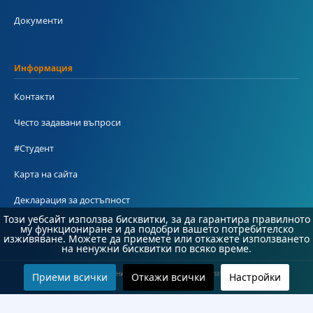
Документи
Информация
Контакти
Често задавани въпроси
#Студент
Карта на сайта
Декларация за достъпност
Този уебсайт използва бисквитки, за да гарантира правилното
му функциониране и да подобри вашето потребителско
изживяване. Можете да приемете или откажете използването
на ненужни бисквитки по всяко време.
© 2026 Бургаски държавен университет "Проф. д-р Асен Златаров". Всички права
Приеми всички
Откажи всички
Настройки
запазени.