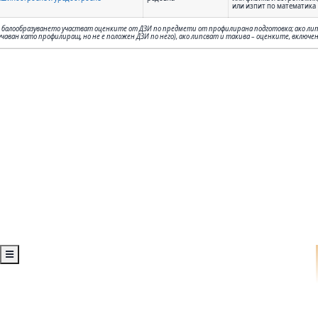
или изпит по математика
 балообразуването участват оценките от ДЗИ по предмети от профилирана подготовка; ако липс
учаван като профилиращ, но не е положен ДЗИ по него), ако липсват и такива – оценките, включ