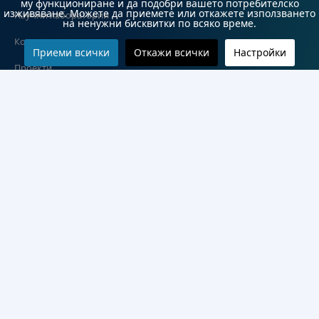
му функциониране и да подобри вашето потребителско
изживяване. Можете да приемете или откажете използването
Научни лаборатории
на ненужни бисквитки по всяко време.
Конкурси
Приеми всички
Откажи всички
Настройки
Проекти
Документи
Информация
Контакти
Често задавани въпроси
#Студент
Карта на сайта
Декларация за достъпност