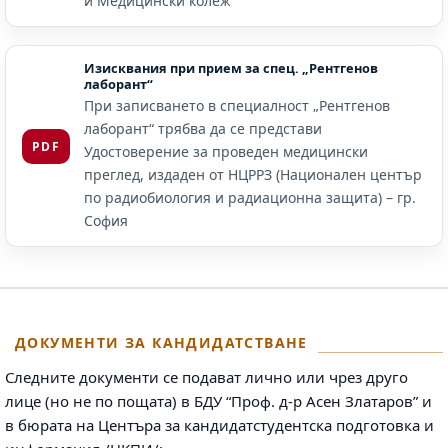
и Медицински колеж
Изисквания при прием за спец. „Рентгенов
лаборант“
При записването в специалност „Рентгенов
лаборант“ трябва да се представи
PDF
Удостоверение за проведен медицински
преглед, издаден от НЦРРЗ (Национален център
по радиобиология и радиационна защита) – гр.
София
ДОКУМЕНТИ ЗА КАНДИДАТСТВАНЕ
Следните документи се подават лично или чрез друго
лице (но не по пощата) в БДУ “Проф. д-р Асен Златаров” и
в бюрата на Центъра за кандидатстудентска подготовка и