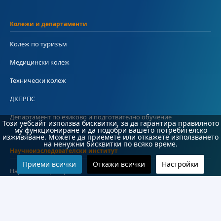
Колежи и департаменти
Колеж по туризъм
Медицински колеж
Технически колеж
ДКПРПС
Департамент по езиково и подготвително обучение
Този уебсайт използва бисквитки, за да гарантира правилното
му функциониране и да подобри вашето потребителско
изживяване. Можете да приемете или откажете използването
на ненужни бисквитки по всяко време.
Научноизследователски институт
Приеми всички
Откажи всички
Настройки
Научни лаборатории
Конкурси
Проекти