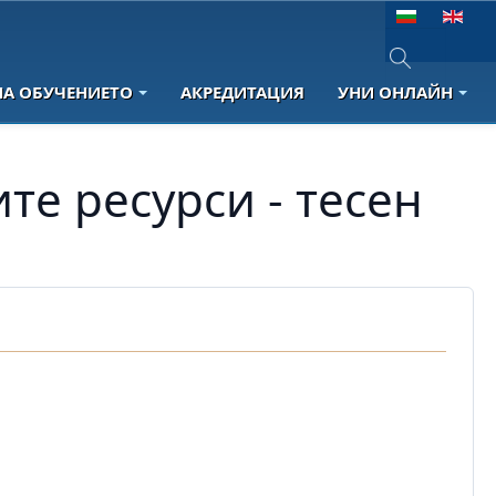
Изберете език
НА ОБУЧЕНИЕТО
АКРЕДИТАЦИЯ
УНИ ОНЛАЙН
Type 2 or more 
те ресурси - тесен