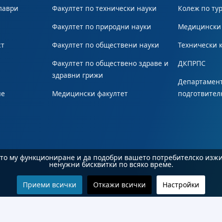
лаври
Факултет по технически науки
Колеж по ту
Факултет по природни науки
Медицински
ст
Факултет по обществени науки
Технически 
Факултет по обществено здраве и
ДКПРПС
здравни грижи
Департамент
не
Медицински факултет
подготвител
ното му функциониране и да подобри вашето потребителско изж
ненужни бисквитки по всяко време.
Приеми всички
Откажи всички
Настройки