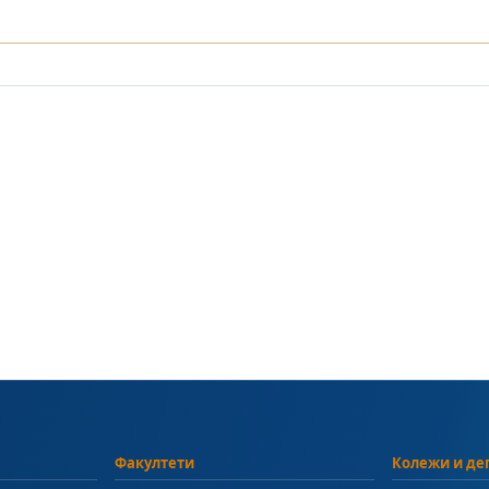
Факултети
Колежи и де