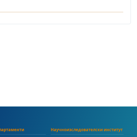
партаменти
Научноизследователски институт