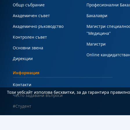
Общо събрание
Професионални Бака
Академичен съвет
Бакалаври
Академично ръководство
Магистри специално
"Медицина"
Контролен съвет
Магистри
Основни звена
Online кандидатства
Дирекции
Информация
Контакти
Този уебсайт използва бисквитки, за да гарантира правил
Често задавани въпроси
#Студент
Карта на сайта
Декларация за достъпност