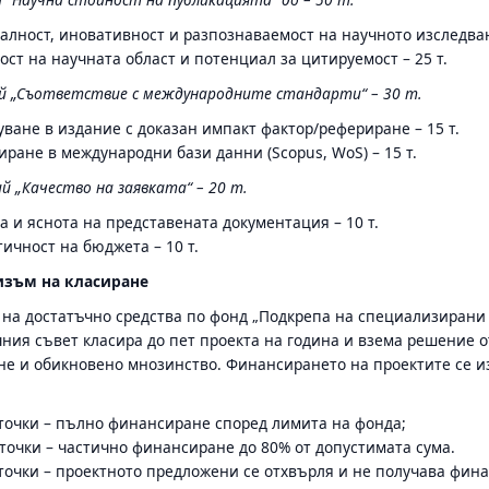
алност, иновативност и разпознаваемост на научното изследване
ст на научната област и потенциал за цитируемост – 25 т.
ий „Съответствие с международните стандарти“ – 30 т.
ване в издание с доказан импакт фактор/рефериране – 15 т.
ране в международни бази данни (Scopus, WoS) – 15 т.
ий „Качество на заявката“ – 20 т.
 и яснота на представената документация – 10 т.
ичност на бюджета – 10 т.
зъм на класиране
на достатъчно средства по фонд „Подкрепа на специализирани
чния съвет класира до пет проекта на година и взема решение 
не и обикновено мнозинство. Финансирането на проектите се и
 точки – пълно финансиране според лимита на фонда;
 точки – частично финансиране до 80% от допустимата сума.
 точки – проектното предложени се отхвърля и не получава фин