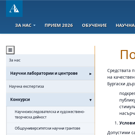
ЗА НАС
ПРИЕМ 2026
ОБУЧЕНИЕ
НАУЧНА
По
За нас
Средствата п
Научни лаборатории и центрове
на качествен
Бургаски дър
Научна експертиза
подкреп
Конкурси
публик
стимул
Научноизследователска и художествено-
насърч
творческа дейност
Услови
Общоуниверситетски научни грантове
Допустими са