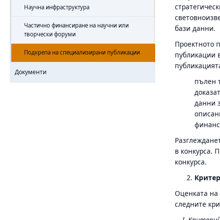
стратегическ
Научна инфраструктура
световноизве
Частично финансиране на научни или
бази данни.
творчески форуми
Проектното 
Подкрепа на специализирани публикации
публикации в
публикацията
Документи
пълен т
доказат
данни 
описан
финанс
Разглежданет
в конкурса. 
конкурса.
Критер
Оценката на 
следните кри
I. Критери