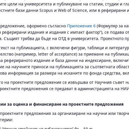
ите цели на университета и публикуване на статии, студии и г
стните бази данни Scopus и Web of Science, или в реферирани
предложение, оформено съгласно
Приложение 6
(Формуляр за к
 реферирани издания и издания с импакт фактор“), се подава о
. Същият трябва да бъде на ОТД в университета. Проектното п
екст на публикацията, с включени фигури, таблици и литератур
елство (например, letter of acceptance) за приемане на публика
за реферираното издание и база данни на индексиране, включит
ие на научните приноси на публикацията за съответната област
ова информация за размера на исканите по фонда средства, вк
о на проектните предложения се извършва от Научния съвет н
Проектните предложения се предават в администрацията на НИИ 
ии за оценка и финансиране на проектните предложения
проектните предложения за организиране на научни или творч
терии:
й “Научна стойност на публикацията“ до – 50 т.