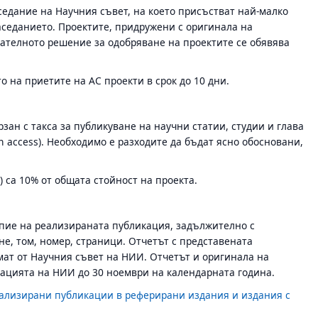
седание на Научния съвет, на което присъстват най-малко
заседанието. Проектите, придружени с оригинала на
чателното решение за одобряване на проектите се обявява
 на приетите на АС проекти в срок до 10 дни.
рзан с такса за публикуване на научни статии, студии и глава
n access). Необходимо е разходите да бъдат ясно обосновани,
са 10% от общата стойност на проекта.
опие на реализираната публикация, задължително с
е, том, номер, страници. Отчетът с представената
мат от Научния съвет на НИИ. Отчетът и оригинала на
рацията на НИИ до 30 ноември на календарната година.
иализирани публикации в реферирани издания и издания с