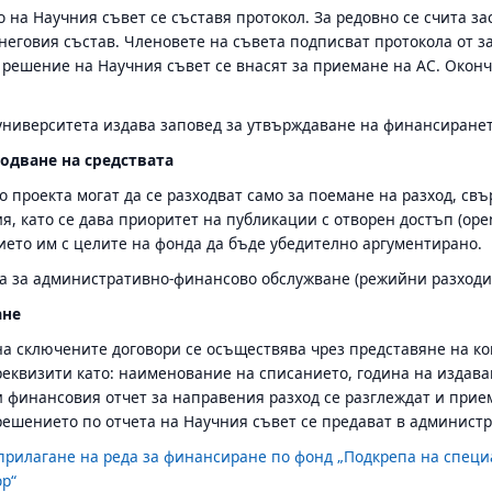
 на Научния съвет се съставя протокол. За редовно се счита за
 неговия състав. Членовете на съвета подписват протокола от 
 решение на Научния съвет се внасят за приемане на АС. Окон
университета издава заповед за утвърждаване на финансирането
одване на средствата
о проекта могат да се разходват само за поемане на разход, свъ
я, като се дава приоритет на публикации с отворен достъп (ope
ието им с целите на фонда да бъде убедително аргументирано.
 за административно-финансово обслужване (режийни разходи) 
ане
а сключените договори се осъществява чрез представяне на к
еквизити като: наименование на списанието, година на издаван
 финансовия отчет за направения разход се разглеждат и прие
решението по отчета на Научния съвет се предават в админист
прилагане на реда за финансиране по фонд „Подкрепа на спец
р“