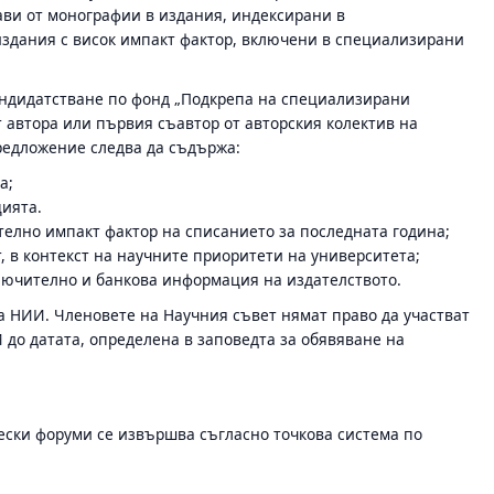
лави от монографии в издания, индексирани в
 издания с висок импакт фактор, включени в специализирани
андидатстване по фонд „Подкрепа на специализирани
т автора или първия съавтор от авторския колектив на
редложение следва да съдържа:
а;
цията.
елно импакт фактор на списанието за последната година;
, в контекст на научните приоритети на университета;
лючително и банкова информация на издателството.
а НИИ. Членовете на Научния съвет нямат право да участват
до датата, определена в заповедта за обявяване на
ески форуми се извършва съгласно точкова система по