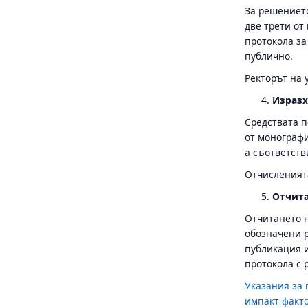
За решението
две трети от
протокола за
публично.
Ректорът на 
Изразх
Средствата п
от монографи
а съответств
Отчисленията
Отчит
Отчитането н
обозначени р
публикация и
протокола с 
Указания за 
импакт факто