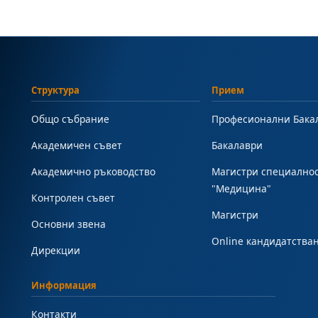
Структура
Прием
Общо събрание
Професионални Бака
Академичен съвет
Бакалаври
Академично ръководство
Магистри специално
"Медицина"
Контролен съвет
Магистри
Основни звена
Online кандидатства
Дирекции
Информация
Контакти