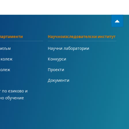
партаменти
Научноизследователски институт
ризъм
Научни лаборатории
 колеж
Конкурси
колеж
Проекти
Документи
 по езиково и
но обучение