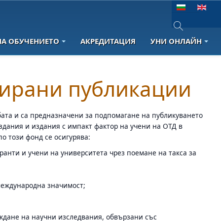
Изберете език
НА ОБУЧЕНИЕТО
АКРЕДИТАЦИЯ
УНИ ОНЛАЙН
Type 2 or more 
зирани публикации
едбата и са предназначени за подпомагане на публикуването
здания и издания с импакт фактор на учени на ОТД в
по този фонд се осигурява:
ранти и учени на университета чрез поемане на такса за
международна значимост;
ждане на научни изследвания, обвързани със