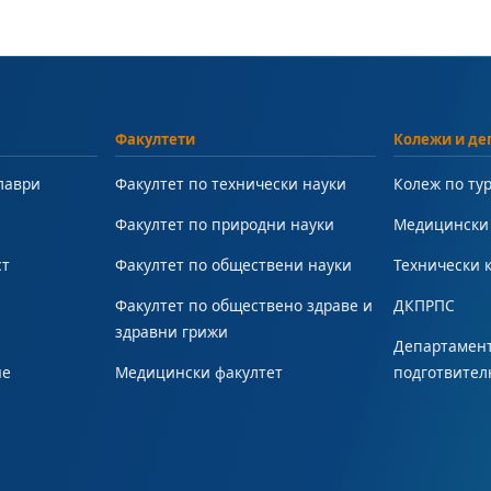
Факултети
Колежи и де
лаври
Факултет по технически науки
Колеж по ту
Факултет по природни науки
Медицински
ст
Факултет по обществени науки
Технически 
Факултет по обществено здраве и
ДКПРПС
здравни грижи
Департамент
не
Медицински факултет
подготвител