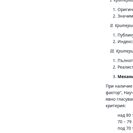
Оригин
Значимо
II. Критер
Публику
Индекси
III. Критер
Пълнота
Реалист
Механи
При наличие 
фактор“, Нау
явно гласува
критерия:
над 80
70 – 79
под 70