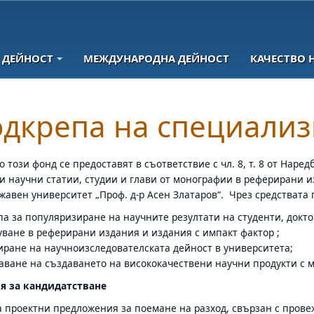
 ДЕЙНОСТ
МЕЖДУНАРОДНА ДЕЙНОСТ
КАЧЕСТВО 
дкрепа на специали
о този фонд се предоставят в съответствие с чл. 8, т. 8 от Нар
и научни статии, студии и глави от монографии в реферирани и
жавен университет „Проф. д-р Асен Златаров“. Чрез средствата 
а за популяризиране на научните резултати на студенти, докто
уване в реферирани издания и издания с импакт фактор ;
иране на научноизследователската дейност в университета;
аване на създаването на висококачествени научни продукти с 
я за кандидатстване
 проектни предложения за поемане на разход, свързан с прове