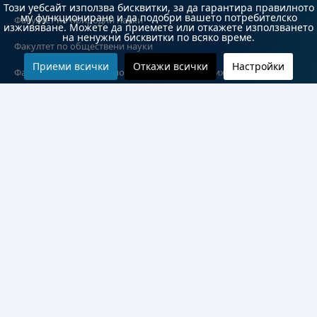
Този уебсайт използва бисквитки, за да гарантира правилното
му функциониране и да подобри вашето потребителско
Факултет по природни науки
изживяване. Можете да приемете или откажете използването
на ненужни бисквитки по всяко време.
Факултет по обществени науки
Приеми всички
Откажи всички
Настройки
Факултет по обществено здраве и здравни грижи
Медицински факултет
Колежи и департаменти
Колеж по туризъм
Медицински колеж
Технически колеж
ДКПРПС
Департамент по езиково и подготвително обучение