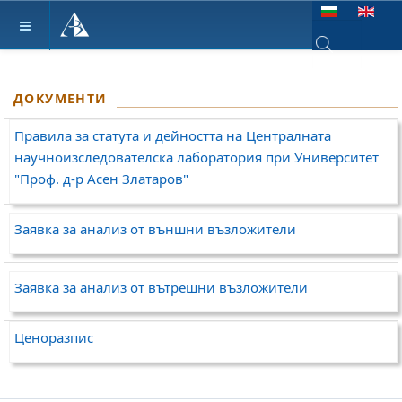
Изберете език
Type 2 or more ch
ДОКУМЕНТИ
Правила за статута и дейността на Централната
научноизследователска лаборатория при Университет
"Проф. д-р Асен Златаров"
Заявка за анализ от външни възложители
Заявка за анализ от вътрешни възложители
Ценоразпис