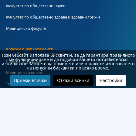
Факултет по обществени науки
Факултет по обществено здраве и здравни грижи
Медицински факултет
Колежи и департаменти
Този уебсайт използва бисквитки, за да гарантира правилното
му функциониране и да подобри вашето потребителско
Колеж по туризъм
изживяване. Можете да приемете или откажете използването
на ненужни бисквитки по всяко време.
Медицински колеж
Приеми всички
Откажи всички
Настройки
Технически колеж
ДКПРПС
Департамент по езиково и подготвително обучение
Научноизследователски институт