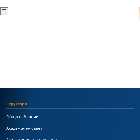
Структура
Общо събрание
Академичен съвет
Академично ръководство