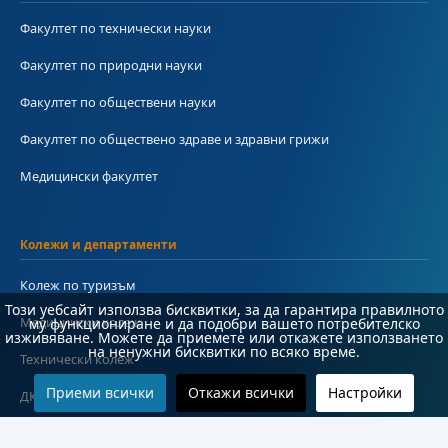
Факултет по технически науки
Факултет по природни науки
Факултет по обществени науки
Факултет по обществено здраве и здравни грижи
Медицински факултет
Колежи и департаменти
Колеж по туризъм
Този уебсайт използва бисквитки, за да гарантира правилното
Медицински колеж
му функциониране и да подобри вашето потребителско
изживяване. Можете да приемете или откажете използването
на ненужни бисквитки по всяко време.
Технически колеж
Приеми всички
Откажи всички
Настройки
ДКПРПС
Департамент по езиково и подготвително обучение