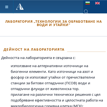
Изберете език
Type 2 or more ch
ЛАБОРАТОРИЯ „ТЕХНОЛОГИИ ЗА ОБРАБОТВАНЕ НА
ВОДИ И УТАЙКИ“
ДЕЙНОСТ НА ЛАБОРАТОРИЯТА
Дейността на лабораторията е свързана с:
използване на алтернативни източници на
биогенни елементи. Като източници на азот и
фосфор се използват утайки от пречиствателни
станции за битови отпадъчни (ПСОВ) води и
отпадъчни флуиди от животинска тор.
прилагане на различни технически решения с цел
подобряване ефективността и цялостната работа на
микробиологична горивна клетка (МГК):