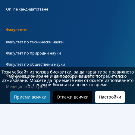
Online кандидатстване
Факултети
Факултет по технически науки
Факултет по природни науки
Факултет по обществени науки
Този уебсайт използва бисквитки, за да гарантира правилното
Факултет по обществено здраве и здравни грижи
му функциониране и да подобри вашето потребителско
изживяване. Можете да приемете или откажете използването
на ненужни бисквитки по всяко време.
Медицински факултет
Приеми всички
Откажи всички
Настройки
Колежи и департаменти
Колеж по туризъм
Медицински колеж