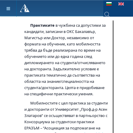
Изберете език
Практиките
в чужбина са допустими за
Type 2 or more ch
кандидати, записани в ОКС Бакалавър,
Магистър или Доктор, независимо от
формата на обучение, като мобилността
трябва да бъде реализирана по време на
обучението или до една година след
дипломирането на студента/отчисляването
на докторанта. Задължително условие е
практиката тематично да съответства на
областта на знание/специалността на
студента/докторанта.
Целта е придобиване
на специфични практически умения.
Мобилностите с цел практика за студенти
и докторанти от
Университет „Проф.д-р Асен
Златаров“
се осъществяват в партньорство с
Консорциума за студентски практики
ЕРАЗЪМ – “Асоциация за подпомагане на