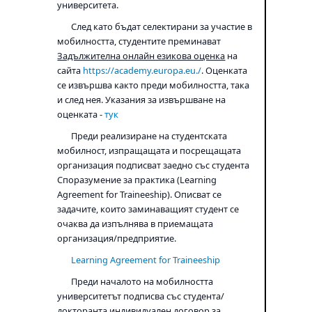
университета.
След като бъдат селектирани за участие в
мобилността, студентите преминават
Задължителна онлайн езикова оценка
на
сайта
https://academy.europa.eu./
. Оценката
се извършва както преди мобилността, така
и след нея. Указания за извършване на
оценката -
тук
Прeди реализиране на студентската
мобилност, изпращащата и посрещащата
организация подписват заедно със студента
Споразумение за практика (Learning
Agreement for Traineeship). Описват се
задачите, които заминаващият студент се
очаква да изпълнява в приемащата
организация/предприятие.
Learning Agreement for Traineeship
Преди началото на мобилността
университетът подписва със студента/
докторанта индивидуален договор за