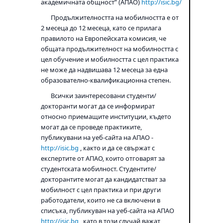
академичната общност” (АПАО)
http://isic.bg/
Продължителността на мобилността е от
2 месеца до
12
месеца, като се прилага
правилото на Европейската комисия, че
общата продължителност на мобилността с
цел обучение и мобилността с цел практика
не може да надвишава 12 месеца за една
образователно-квалификационна степен
.
Всички заинтересовани студенти/
докторанти могат да се информират
относно приемащите институции, където
могат да се проведе пр
а
ктиките,
публикувани на уеб-сайта на АПАО -
http://isic.bg
, както и да се свържат с
експертите от АПАО, които отговарят за
студентската мобилност. Студентите/
докторантите могат да кандидатстват за
мобилност с цел практика и при други
работодатели, които не са включени в
списъка, публикуван на уеб-сайта на АПАО
http://isic.bg
, като в този случай важат