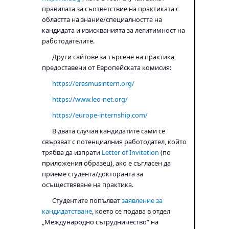
правилата за съответствие на практиката с
областта на знание/специалността на
кандидата и изискванията за легитимност на
работодателите.
Други сайтове за търсене на практика,
предоставени от Европейската комисия:
https://erasmusintern.org/
https://www.leo-net.org/
https://europe-internship.com/
В двата случая кандидатите сами се
свързват с потенциалния работодател, който
трябва да изпрати
Letter of Invitation
(по
приложения образец), ако е съгласен да
приеме студента/докторанта за
осъществяване на практика.
Студентите попълват
заявление за
кандидатстване
, което се подава в отдел
„Международно сътрудничество“ на