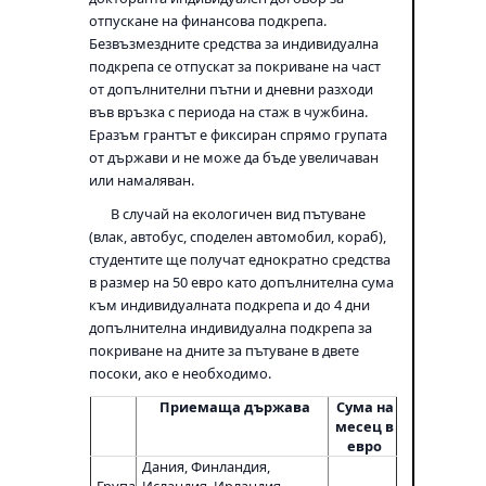
отпускане на финансова подкрепа.
Безвъзмездните средства за индивидуална
подкрепа се отпускат за покриване на част
от допълнителни пътни и дневни разходи
във връзка с периода на стаж в чужбина.
Еразъм грантът е фиксиран спрямо групата
от държави и не може да бъде увеличаван
или намаляван.
В случай на екологичен вид пътуване
(влак, автобус, споделен автомобил, кораб),
студентите ще получат еднократно средства
в размер на 50 евро като допълнителна сума
към индивидуалната подкрепа и до 4 дни
допълнителна индивидуална подкрепа за
покриване на дните за пътуване в двете
посоки, ако е необходимо.
Приемаща държава
Сума на
месец в
евро
Дания, Финландия,
Група
Исландия, Ирландия,