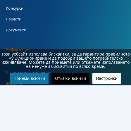
Конкурси
Проекти
Документи
Информация
Този уебсайт използва бисквитки, за да гарантира правилното
му функциониране и да подобри вашето потребителско
Контакти
изживяване. Можете да приемете или откажете използването
на ненужни бисквитки по всяко време.
Често задавани въпроси
Приеми всички
Откажи всички
Настройки
#Студент
Карта на сайта
Декларация за достъпност