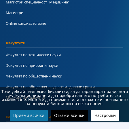
Магистри специалност "Медицина"
Магистри
Online кандидатстване
Факултети
Факултет по технически науки
Факултет по природни науки
Факултет по обществени науки
Факултет по обществено здраве и здравни грижи
Този уебсайт използва бисквитки, за да гарантира правилното
му функциониране и да подобри вашето потребителско
Медицински факултет
изживяване. Можете да приемете или откажете използването
на ненужни бисквитки по всяко време.
Приеми всички
Откажи всички
Настройки
Колежи и департаменти
Колеж по туризъм