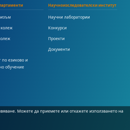
партаменти
Научноизследователски институт
ризъм
Научни лаборатории
 колеж
Конкурси
колеж
Проекти
Документи
 по езиково и
но обучение
ивяване. Можете да приемете или откажете използването на