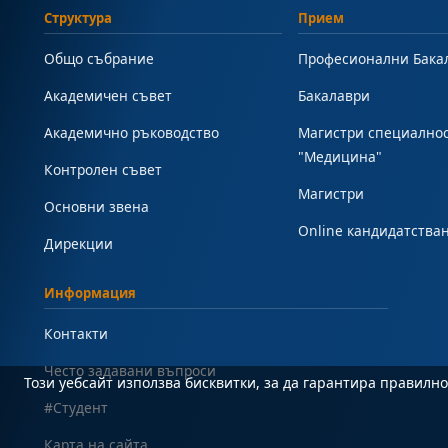
Структура
Прием
Общо събрание
Професионални Бака
Академичен съвет
Бакалаври
Академично ръководство
Магистри специално
"Медицина"
Контролен съвет
Магистри
Основни звена
Online кандидатства
Дирекции
Информация
Контакти
Често задавани въпроси
Този уебсайт използва бисквитки, за да гарантира правил
#Студент
Карта на сайта