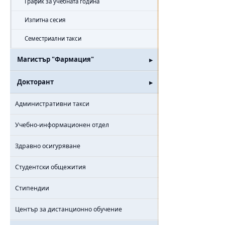
График за учебната година
Изпитна сесия
Семестриални такси
Магистър "Фармация"
Докторант
Административни такси
Учебно-информационен отдел
Здравно осигуряване
Студентски общежития
Стипендии
Център за дистанционно обучение