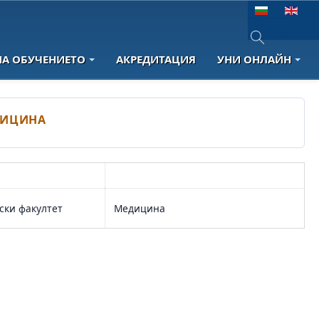
Изберете език
НА ОБУЧЕНИЕТО
АКРЕДИТАЦИЯ
УНИ ОНЛАЙН
Type 2 or more 
ДИЦИНА
Факултет
Професионално направление
ки факултет
Медицина