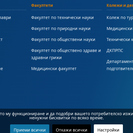
Факултети
Колежи и де
лаври
Факултет по технически науки
Колеж по ту
Факултет по природни науки
Медицински
ст
Факултет по обществени науки
Технически 
Факултет по обществено здраве и
ДКПРПС
здравни грижи
Департамент
не
Медицински факултет
подготвител
ното му функциониране и да подобри вашето потребителско изж
ненужни бисквитки по всяко време.
Приеми всички
Откажи всички
Настройки