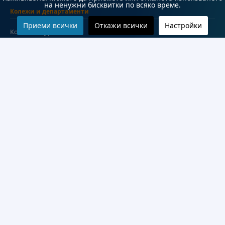
на ненужни бисквитки по всяко време.
Колежи и департаменти
Приеми всички
Откажи всички
Настройки
Колеж по туризъм
Медицински колеж
Технически колеж
ДКПРПС
Департамент по езиково и подготвително обучение
Научноизследователски институт
Научни лаборатории
Конкурси
Проекти
Документи