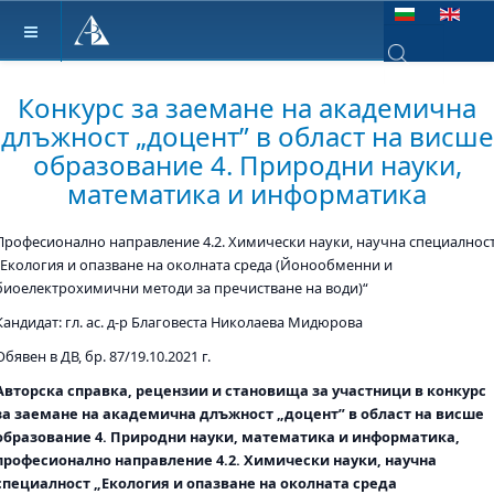
Изберете език
Type 2 or more ch
Конкурс за заемане на академична
длъжност „доцент” в област на висше
образование 4. Природни науки,
математика и информатика
Професионално направление 4.2. Химически науки, научна специалнос
„Екология и опазване на околната среда (Йонообменни и
биоелектрохимични методи за пречистване на води)“
Кандидат: гл. ас. д-р Благовеста Николаева Мидюрова
Обявен в ДВ, бр. 87/19.10.2021 г.
Авторска справка, рецензии и становища за участници в конкурс
за заемане на академична длъжност „доцент” в област на висше
образование 4. Природни науки, математика и информатика,
професионално направление 4.2. Химически науки, научна
специалност „Екология и опазване на околната среда