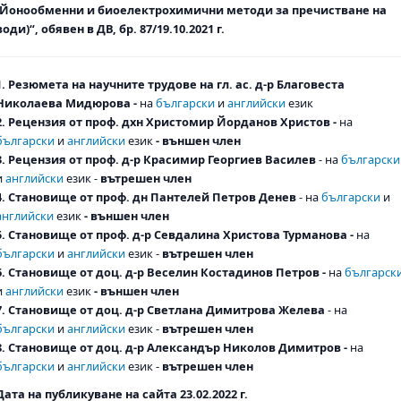
(Йонообменни и биоелектрохимични методи за пречистване на
води)“, обявен в ДВ, бр. 87/19.10.2021 г.
1. Резюмета на научните трудове на гл. ас. д-р Благовеста
Николаева Мидюрова -
на
български
и
английски
език
2. Рецензия от проф. дхн Христомир Йорданов Христов -
на
български
и
английски
език
- външен член
3. Рецензия от проф. д-р Красимир Георгиев Василев
- на
български
и
английски
език -
вътрешен член
4. Становище от проф. дн Пантелей Петров Денев
- на
български
и
английски
език
- външен член
5. Становище от проф. д-р Севдалина Христова Турманова -
на
български
и
английски
език -
вътрешен член
6. Становище от доц. д-р Веселин Костадинов Петров -
на
българск
и
английски
език
- външен член
7. Становище от доц. д-р Светлана Димитрова Желева
- на
български
и
английски
език -
вътрешен член
8. Становище от доц. д-р Александър Николов Димитров -
на
български
и
английски
език -
вътрешен член
Дата на публикуване на сайта 23.02.2022 г.