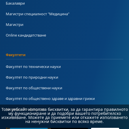
Бакалаври
Магистри специалност "Медицина"
Магистри
Online кандидатстване
Факултети
Факултет по технически науки
Факултет по природни науки
Факултет по обществени науки
Факултет по обществено здраве и здравни грижи
Медицински факултет
Този уебсайт използва бисквитки, за да гарантира правилното
му функциониране и да подобри вашето потребителско
изживяване. Можете да приемете или откажете използването
на ненужни бисквитки по всяко време.
Колежи и департаменти