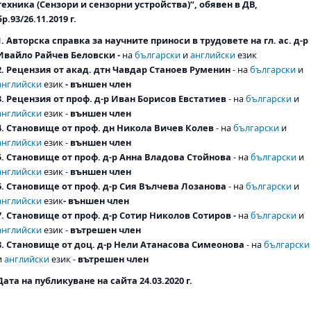
техника (Сензори и сензорни устройства)“, обявен в ДВ,
бр.93/26.11.2019 г.
1. Авторска справка за научните приноси в трудовете на гл. ас. д-р
Ивайло Райчев Беловски -
на
български
и
английски
език
2. Рецензия от акад. дтн Чавдар Станоев Руменин
- на
български
и
английски
език
- външен член
3. Рецензия от проф. д-р Иван Борисов Евстатиев
- на
български
и
английски
език -
външен член
4. Становище от проф. дн Никола Вичев Колев
- на
български
и
английски
език -
външен член
5. Становище от проф. д-р Анна Владова Стойнова
- на
български
и
английски
език -
външен член
6. Становище от проф. д-р Сия Вълчева Лозанова
- на
български
и
английски
език
- външен член
7. Становище от проф. д-р Сотир Николов Сотиров -
на
български
и
английски
език -
вътрешен член
8. Становище от доц. д-р Нели Атанасова Симеонова
- на
български
и
английски
език -
вътрешен член
Дата на публикуване на сайта 24.03.2020 г.