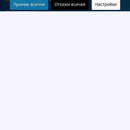
Приеми всички
Откажи всички
Настройки
Колеж по туризъм
Медицински колеж
Технически колеж
ДКПРПС
Департамент по езиково и подготвително обучение
Научноизследователски институт
Научни лаборатории
Конкурси
Проекти
Документи