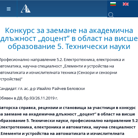
Изберете език
Type 2 or more ch
Конкурс за заемане на академична
длъжност „доцент” в област на висше
образование 5. Технически науки
Професионално направление 5.2. Електротехника, електроника и
автоматика, научна специалност „Елементи и устройства на
автоматиката и изчислителната техника (Сензори и сензорни
устройства)“
Кандидат: гл. ас. д-р Ивайло Райчев Беловски
Обявен в ДВ, бр.93/26.11.2019 г.
Авторска справка, рецензии и становища за участници в конкурс
за заемане на академична длъжност „доцент” в област на висше
образование 5. Технически науки, професионално направление 5.2
Електротехника, електроника и автоматика, научна специалност
„Елементи и устройства на автоматиката и изчислителната