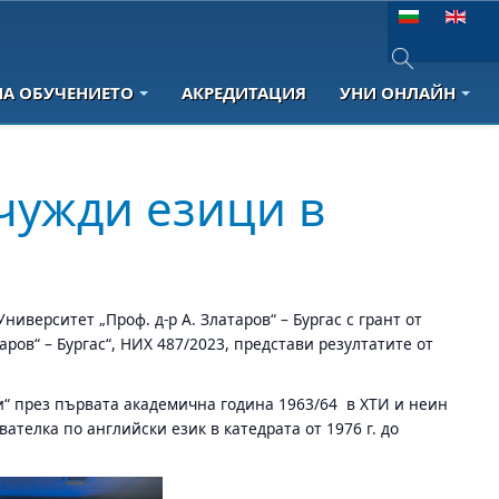
Изберете език
НА ОБУЧЕНИЕТО
АКРЕДИТАЦИЯ
УНИ ОНЛАЙН
Type 2 or more 
чужди езици в
иверситет „Проф. д-р А. Златаров“ – Бургас с грант от
ов“ – Бургас“, НИХ 487/2023, представи резултатите от
и“ през първата академична година 1963/64 в ХТИ и неин
вателка по английски език в катедрата от 1976 г. до