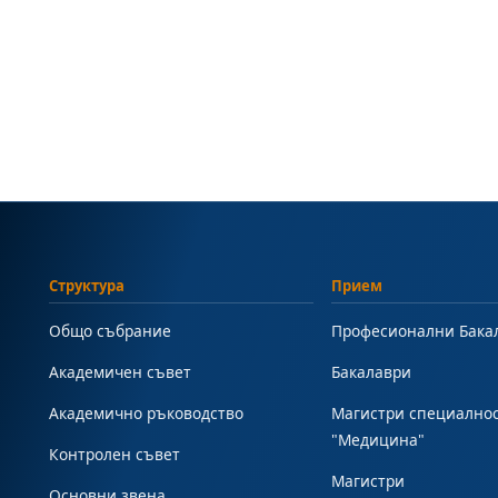
Структура
Прием
Общо събрание
Професионални Бака
Академичен съвет
Бакалаври
Академично ръководство
Магистри специално
"Медицина"
Контролен съвет
Магистри
Основни звена