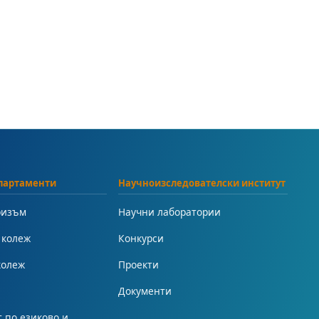
партаменти
Научноизследователски институт
ризъм
Научни лаборатории
 колеж
Конкурси
колеж
Проекти
Документи
 по езиково и