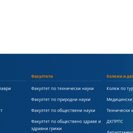
Факултети
Колежи и де
лаври
Факултет по технически науки
Колеж по ту
Факултет по природни науки
Медицински
ст
Факултет по обществени науки
Технически 
Факултет по обществено здраве и
ДКПРПС
здравни грижи
Департамент