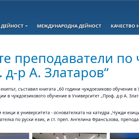
 ДЕЙНОСТ
МЕЖДУНАРОДНА ДЕЙНОСТ
КАЧЕСТВО 
те преподаватели по 
 д-р А. Златаров“
 екипът, съставил книгата „60 години чуждоезиково обучение в Ун
 в чуждоезиковото обучение в Университет „Проф. д-р А. Златар
езици в университета - основателката на катедра „Чужди езиц
ателка по руски език, и ст. преп. Ангелина Франсъзова, препода