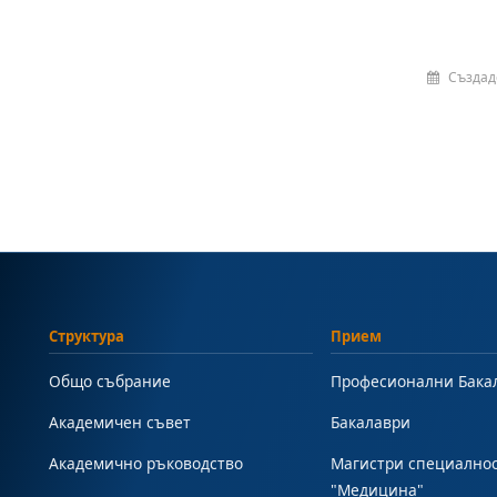
Създад
Структура
Прием
Общо събрание
Професионални Бака
Академичен съвет
Бакалаври
Академично ръководство
Магистри специално
"Медицина"