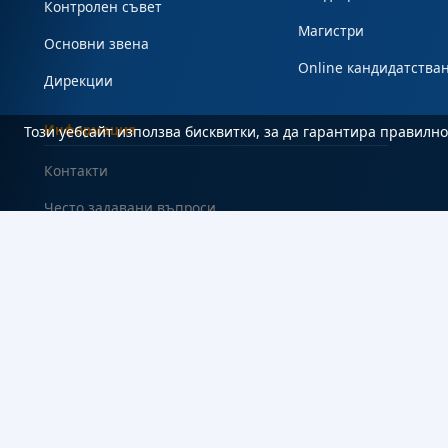
Контролен съвет
Магистри
Основни звена
Online кандидатства
Дирекции
Информация
Този уебсайт използва бисквитки, за да гарантира правил
Контакти
Често задавани въпроси
#Студент
Карта на сайта
Декларация за достъпност