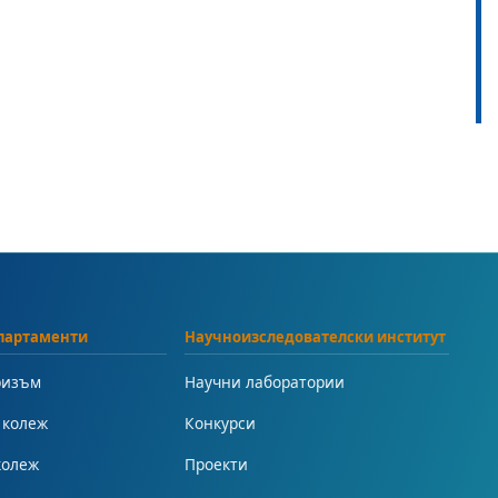
партаменти
Научноизследователски институт
ризъм
Научни лаборатории
 колеж
Конкурси
колеж
Проекти