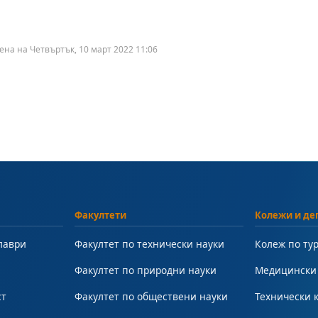
ена на Четвъртък, 10 март 2022 11:06
Факултети
Колежи и де
лаври
Факултет по технически науки
Колеж по ту
Факултет по природни науки
Медицински
ст
Факултет по обществени науки
Технически 