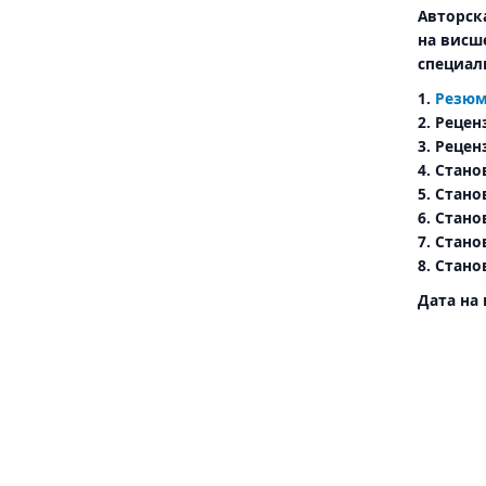
Авторск
на висш
специалн
1.
Резюм
2. Рецен
3. Рецен
4. Стан
5. Стано
6. Стан
7. Стан
8. Стано
Дата на 