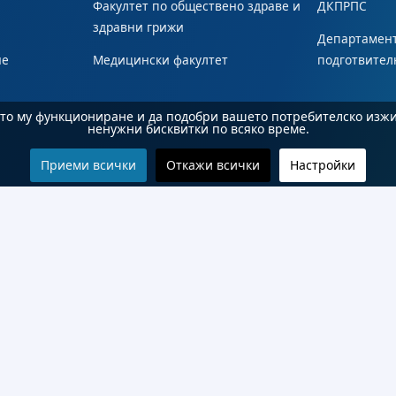
Факултет по обществено здраве и
ДКПРПС
здравни грижи
Департамент
не
Медицински факултет
подготвител
ното му функциониране и да подобри вашето потребителско изж
ненужни бисквитки по всяко време.
Приеми всички
Откажи всички
Настройки
© 2026 Бургаски държавен университет "Проф. д-р Асен Златаров". Всички права запазени.