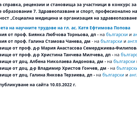
а справка, рецензии и становища за участници в конкурс за
е образование 7. Здравеопазване и спорт, професионално на
ост „Социална медицина и организация на здравеопазването 
ета на научните трудове на гл. ас. Катя Ефтимова Попова
зия от проф. Биянка Любчова Торньова, дп -
на
български
и
а
зия от проф. Галина Стамова Чанева, дм
- на
български
и
анг
овище от проф. д-р Мария Анастасова Семерджиева-Филипов
вище от проф. д-р Христина Танчева Милчева, дп -
на
българ
овище от доц. Албена Николаева Андонова, дм -
на
български
овище от доц. д-р Владимир Христов Гончев, дм
- на
българск
вище от доц. Галина Янкова Терзиева, дп -
на
български
и
анг
публикуване на сайта 10.03.2022 г.