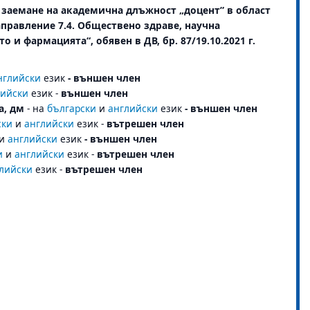
 заемане на академична длъжност „доцент” в област
правление 7.4. Обществено здраве, научна
и фармацията“, обявен в ДВ, бр. 87/19.10.2021 г.
нглийски
език
- външен член
лийски
език -
външен член
а, дм
- на
български
и
английски
език
- външен член
ски
и
английски
език -
вътрешен член
и
английски
език
- външен член
и
и
английски
език -
вътрешен член
лийски
език -
вътрешен член