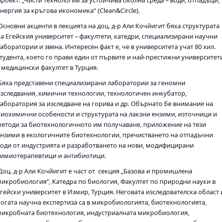
нергия за кръгова икономика“ (Clean&Circle).
Основни акценти в лекцията на доц. д-р Али Кочйигит бяха структурата
на Егейския университет – факултети, катедри, специализирани научни
аборатории и звена. Интересен факт е, че в университета учат 80 хил.
студента, което го прави един от първите и най-престижни университет
с медицински факултет в Турция.
Бяха представени специализирани лаборатории за геномни
изследвания, химични технологии, технологичен инкубатор,
лаборатория за изследване на горива и др. Обърнато бе внимание на
биохимични особености и структурата на лакзни ензими, източници и
методи за биотехнологичното им получаване, приложение на тези
ензими в екологичните биотехнологии, пречистването на отпадъчни
води от индустрията и разработването на нови, модифицирани
химиотерапевтици и антибиотици.
Доц. д-р Али Кочйигит е част от секция „Базова и промишлена
микробиология“, Катедра по биология, Факултет по природни науки в
Егейски университет в Измир, Турция. Неговата изследователска област 
богата научна експертиза са в микробиологията, биотехнологията,
микробната биотехнология, индустриалната микробиология,