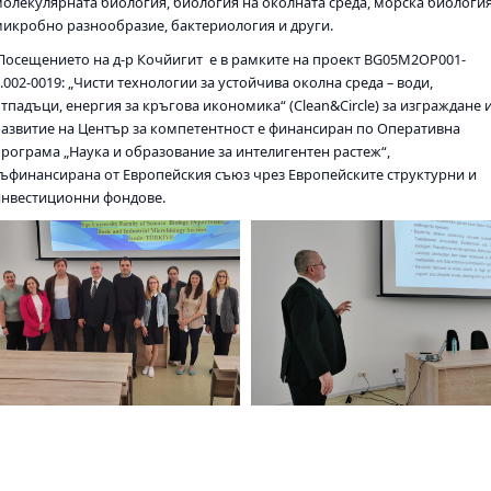
молекулярната биология, биология на околната среда, морска биология
микробно разнообразие, бактериология и други.
Посещението на д-р Кочйигит е в рамките на проект BG05M2OP001-
.002-0019: „Чисти технологии за устойчива околна среда – води,
тпадъци, енергия за кръгова икономика“ (Clean&Circle) за изграждане 
развитие на Център за компетентност е финансиран по Оперативна
програма „Наука и образование за интелигентен растеж“,
съфинансирана от Европейския съюз чрез Европейските структурни и
инвестиционни фондове.