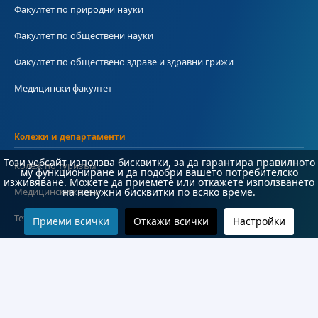
Факултет по природни науки
Факултет по обществени науки
Факултет по обществено здраве и здравни грижи
Медицински факултет
Колежи и департаменти
Този уебсайт използва бисквитки, за да гарантира правилното
Колеж по туризъм
му функциониране и да подобри вашето потребителско
изживяване. Можете да приемете или откажете използването
Медицински колеж
на ненужни бисквитки по всяко време.
Технически колеж
Приеми всички
Откажи всички
Настройки
ДКПРПС
Департамент по езиково и подготвително обучение