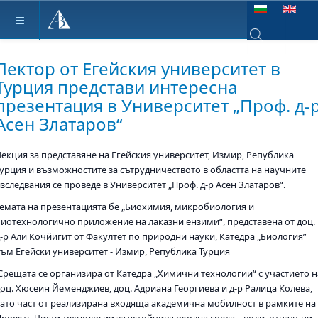
Изберете език
Type 2 or more ch
Лектор от Егейския университет в
Турция представи интересна
презентация в Университет „Проф. д-
Асен Златаров“
Лекция за представяне на Егейския университет, Измир, Република
Турция и възможностите за сътрудничеството в областта на научните
зследвания се проведе в Университет „Проф. д-р Асен Златаров“.
Темата на презентацията бе „Биохимия, микробиология и
биотехнологично приложение на лаказни ензими“, представена от доц.
д-р Али Кочйигит от Факултет по природни науки, Катедра „Биология”
към Егейски университет - Измир, Република Турция
Срещата се организира от Катедра „Химични технологии“ с участието н
доц. Хюсеин Йеменджиев, доц. Адриана Георгиева и д-р Ралица Колева,
като част от реализирана входяща академична мобилност в рамките на
роект: „Чисти технологии за устойчива околна среда – води, отпадъци,