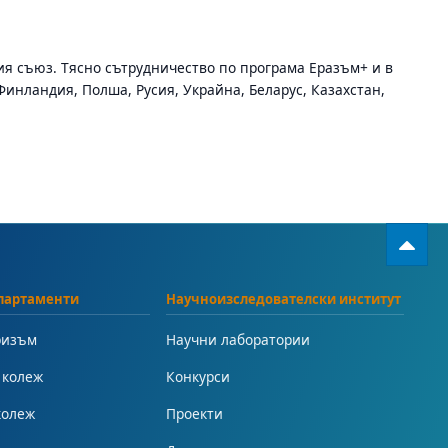
я съюз. Тясно сътрудничество по програма Еразъм+ и в
инландия, Полша, Русия, Украйна, Беларус, Казахстан,
партаменти
Научноизследователски институт
ризъм
Научни лаборатории
 колеж
Конкурси
колеж
Проекти