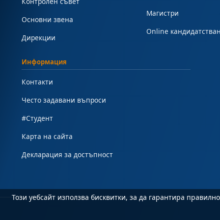
Контролен съвет
Магистри
Основни звена
Online кандидатства
Дирекции
Информация
Контакти
Често задавани въпроси
#Студент
Карта на сайта
Декларация за достъпност
Този уебсайт използва бисквитки, за да гарантира правил