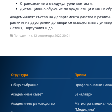
Странознание и междукултурни контакти;
Дистанционно обучение по чужди езици и ИКТ в об
Академичният състав на Департамента участва в различн
рамките на двустранни договори се осъществява с универ
Латвия, Португалия и др.
Понеделник, 12 септември 2022 20:01
Структура
Прием
Общо събрание
Професионални Бака
Академичен съвет
Бакалаври
Академично ръководство
Магистри специално
"Медицина"