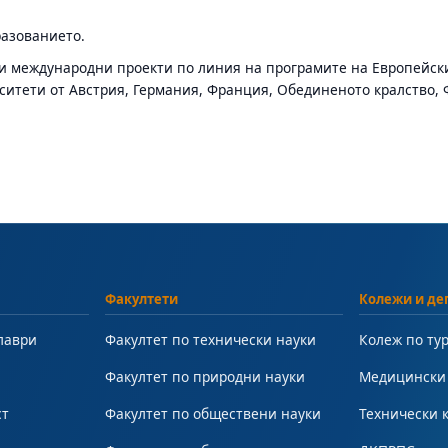
разованието.
и международни проекти по линия на програмите на Европейски
ситети от Австрия, Германия, Франция, Обединеното кралство, Ф
Факултети
Колежи и де
лаври
Факултет по технически науки
Колеж по ту
Факултет по природни науки
Медицински
ст
Факултет по обществени науки
Технически 