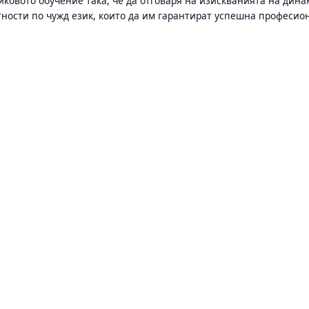
иковото обучение така, че да отговаря на изискванията на дин
нтности по чужд език, които да им гарантират успешна професио
.