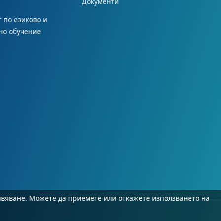
Документи
 по езиково и
но обучение
ивяване. Можете да приемете или откажете използването на