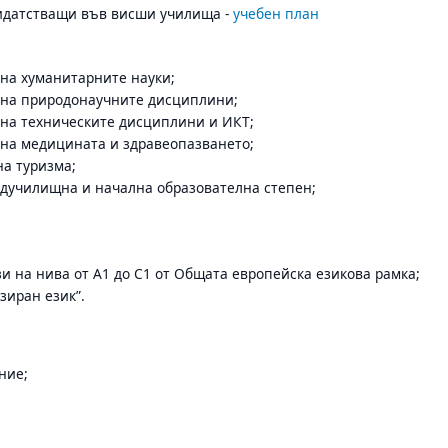
дидатстващи във висши училища -
учебен план
на хуманитарните науки;
 на природонаучните дисциплини;
 на техническите дисциплини и ИКТ;
 на медицината и здравеопазването;
а туризма;
едучилищна и начална образователна степен;
и на нива от А1 до С1 от Общата европейска езикова рамка;
зиран език”.
ние;