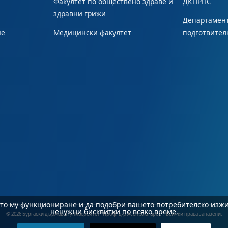
Факултет по обществено здраве и
ДКПРПС
здравни грижи
Департамент
не
Медицински факултет
подготвител
ното му функциониране и да подобри вашето потребителско изж
ненужни бисквитки по всяко време.
© 2026 Бургаски държавен университет "Проф. д-р Асен Златаров". Всички права запазени.