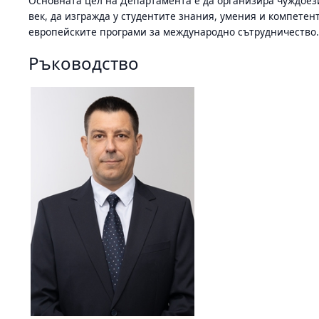
Основната цел на Департамента е да организира чуждоез
век, да изгражда у студентите знания, умения и компете
европейските програми за международно сътрудничество
Ръководство