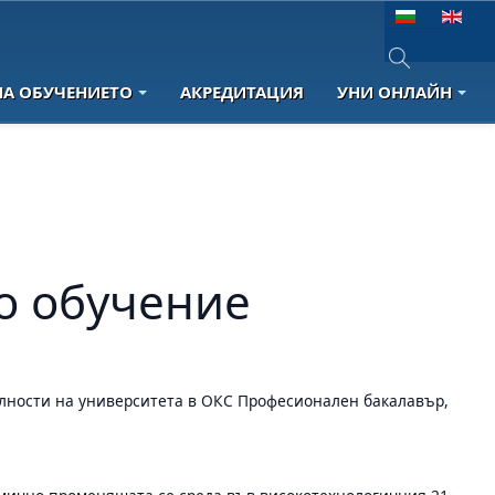
Изберете език
НА ОБУЧЕНИЕТО
АКРЕДИТАЦИЯ
УНИ ОНЛАЙН
Type 2 or more 
о обучение
алности на университета в ОКС Професионален бакалавър,