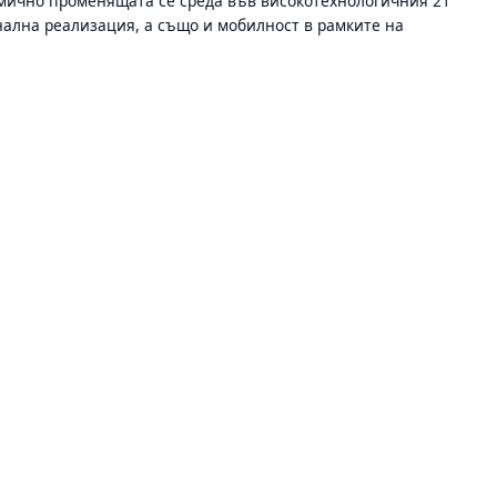
амично променящата се среда във високотехнологичния 21
нална реализация, а също и мобилност в рамките на