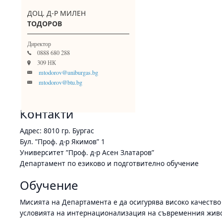
ДОЦ. Д-Р МИЛЕН
ТОДОРОВ
Директор
0888 680 288
309 НК
mtodorov@uniburgas.bg
mtodorov@btu.bg
Контакти
Адрес: 8010 гр. Бургас
Бул. ”Проф. д-р Якимов” 1
Университет ”Проф. д-р Асен Златаров”
Департамент по езиково и подготвително обучение
Обучение
Мисията на Департамента е да осигурява високо качеств
условията на интернационализация на съвременния живо