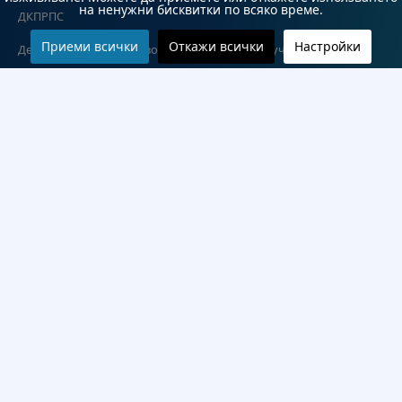
на ненужни бисквитки по всяко време.
ДКПРПС
Приеми всички
Откажи всички
Настройки
Департамент по езиково и подготвително обучение
Научноизследователски институт
Научни лаборатории
Конкурси
Проекти
Документи
Информация
Контакти
Често задавани въпроси