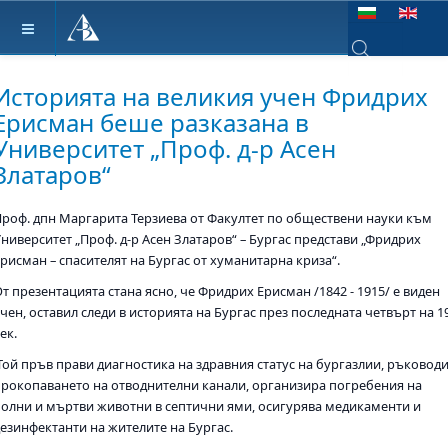
Изберете език
Type 2 or more ch
Историята на великия учен Фридрих
Ерисман беше разказана в
Университет „Проф. д-р Асен
Златаров“
Проф. дпн Маргарита Терзиева от Факултет по обществени науки към
Университет „Проф. д-р Асен Златаров“ – Бургас представи „Фридрих
рисман – спасителят на Бургас от хуманитарна криза“.
т презентацията стана ясно, че Фридрих Ерисман /1842 - 1915/ е виден
чен, оставил следи в историята на Бургас през последната четвърт на 1
ек.
Той пръв прави диагностика на здравния статус на бургазлии, ръковод
прокопаването на отводнителни канали, организира погребения на
болни и мъртви животни в септични ями, осигурява медикаменти и
дезинфектанти на жителите на Бургас.