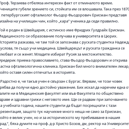
Проф. Терзиева отбеляза интересен факт от отминалото време.
чениците губели зрението си, стойката им се влошавала. Така през 187
г. петербургският офталмолог Фьодор Фьодорович Ерисман представя
дизайна на училищен чин, който „кара“ ученика да седи правилно.
Той е роден в Швейцария, с истинско име Фридрих Гулдрайх Ерисман.
Медицинското си образование получава в университета в Цюрих.
сторията разказва, че там той се запознава с руската студентка Надежд
Суслова, тя също учи медицина. Швейцарецът и руската гражданка се
влюбват и се женят. Младите избират Русия за местожителство.
Фредерик приема православието, става Фьодор Фьодорович и открива
частна офталмологична клиника. Ерисман бил много внимателен лекар
ойто оставя силен отпечатък в историята.
Радостно е, че такъв учен е свързан с Бургас. Вярвам, че този човек
трябва да получи едно достойно уважение. Бих искал да наречем една о
залите ни в Медицинския факултет или във Факултета по обществено
здраве и здравни грижи с неговото име. Ще се радвам при започването
на учебната година, нашите студенти да бъдат посрещнати с тази
презентация, защото тук научихме много неща не само за Ерисман,
който е велик учен, но и за историческото му пребиваване в нашия
рад.“, бяха думите на проф. д-р Христо Бозов, дм, ректор на Университе