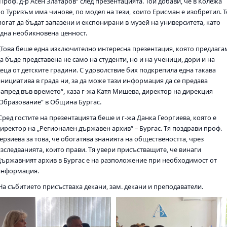
Проф. д-р Асен Златаров“ след презентацията. Той добави, че в Колежа
по Туризъм има чинове, по модел на тези, които Ерисман е изобретил. Т
могат да бъдат запазени и експонирани в музей на университета, като
една необикновена ценност.
„Това беше една изключително интересна презентация, която предлага
а бъде представена не само на студенти, но и на ученици, дори и на
еца от детските градини. С удоволствие бих подкрепила една такава
инициатива в града ни, за да може тази информация да се предава
напред във времето“, каза г-жа Катя Мишева, директор на дирекция
„Образование“ в Община Бургас.
Сред гостите на презентацията беше и г-жа Данка Георгиева, която е
директор на „Регионален държавен архив“ – Бургас. Тя поздрави проф.
ерзиева за това, че обогатява знанията на обществеността, чрез
изследванията, които прави. Тя увери присъстващите, че винаги
Държавният архив в Бургас е на разположение при необходимост от
информация.
На събитието присъстваха декани, зам. декани и преподаватели.