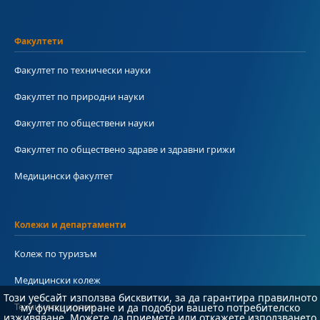
Факултети
Факултет по технически науки
Факултет по природни науки
Факултет по обществени науки
Факултет по обществено здраве и здравни грижи
Медицински факултет
Колежи и департаменти
Колеж по туризъм
Медицински колеж
Този уебсайт използва бисквитки, за да гарантира правилното
Технически колеж
му функциониране и да подобри вашето потребителско
изживяване. Можете да приемете или откажете използването