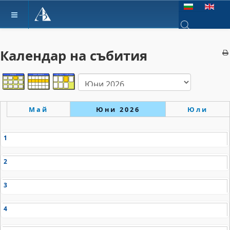
Изберете език
Type 2 or more ch
Календар на събития
Май
Юни 2026
Юли
1
2
3
4