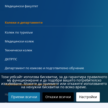
Медицински факултет
Колежи и департаменти
Колеж по туризъм
Медицински колеж
Технически колеж
ДКПРПС
Департамент по езиково и подготвително обучение
Този уебсайт използва бисквитки, за да гарантира правилното
му функциониране и да подобри вашето потребителско
изживяване. Можете да приемете или откажете използването
Научноизследователски институт
на ненужни бисквитки по всяко време.
Научни лаборатории
Приеми всички
Откажи всички
Настройки
Конкурси