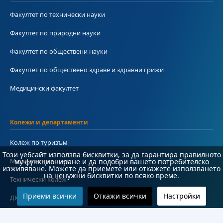
Факултет по технически науки
Факултет по природни науки
Факултет по обществени науки
Факултет по обществено здраве и здравни грижи
Медицински факултет
Колежи и департаменти
Колеж по туризъм
Този уебсайт използва бисквитки, за да гарантира правилното
Медицински колеж
му функциониране и да подобри вашето потребителско
изживяване. Можете да приемете или откажете използването
на ненужни бисквитки по всяко време.
Технически колеж
Приеми всички
Откажи всички
Настройки
ДКПРПС
Департамент по езиково и подготвително обучение