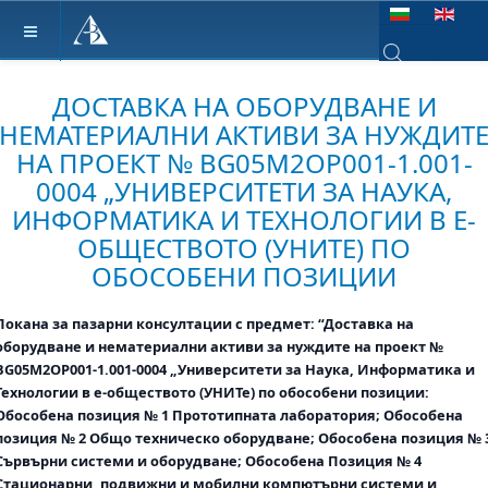
Изберете език
Type 2 or more ch
ДОСТАВКА НА ОБОРУДВАНЕ И
НЕМАТЕРИАЛНИ АКТИВИ ЗА НУЖДИТ
НА ПРОЕКТ № BG05M2OP001-1.001-
0004 „УНИВЕРСИТЕТИ ЗА НАУКА,
ИНФОРМАТИКА И ТЕХНОЛОГИИ В E-
ОБЩЕСТВОТО (УНИТЕ) ПО
ОБОСОБЕНИ ПОЗИЦИИ
Покана за пазарни консултации с предмет: “Доставка на
оборудване и нематериални активи за нуждите на проект №
BG05M2OP001-1.001-0004 „Университети за Наука, Информатика и
Технологии в e-обществото (УНИТе) по обособени позиции:
Обособена позиция № 1 Прототипната лаборатория; Обособена
позиция № 2 Общо техническо оборудване; Обособена позиция № 
Сървърни системи и оборудване; Обособена Позиция № 4
Стационарни, подвижни и мобилни компютърни системи и