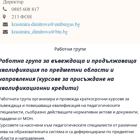
Директор
0885 608 817
213 ФОН
krasimira-dimitrova@uniburgas.bg
krasimira_dimitrova@btu.bg
Работни групи
Работна група за въвеждаща и продължаваща
квалификация по предметни области и
направления (курсове за присъждане на
квалификационни кредити)
Работната група организира и провежда краткосрочни курсове за
въвеждаща и повишаваща квалификация на педагогическите
специалисти, съобразно действащите нормативни актове и документи,
издадени от МОН.
Курсовете са насочени към педагогическите специалисти от различни
нива на образователната система и са диференцирани по предметни
области и направления.