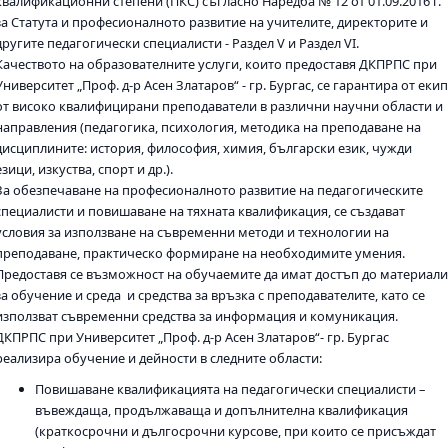
квалификационни степени (ПКС) съгласно Наредба № 12 от 01.09.2016 г.
за Статута и професионалното развитие на учителите, директорите и
другите педагогически специалисти - Раздел V и Раздел VI.
Качеството на образователните услуги, които предоставя ДКПРПС при
Университет „Проф. д-р Асен Златаров“ - гр. Бургас, се гарантира от екип
от високо квалифицирани преподаватели в различни научни области и
направления (педагогика, психология, методика на преподаване на
дисциплините: история, философия, химия, български език, чужди
езици, изкуства, спорт и др.).
За обезпечаване на професионалното развитие на педагогическите
специалисти и повишаване на тяхната квалификация, се създават
условия за използване на съвременни методи и технологии на
преподаване, практическо формиране на необходимите умения.
Предоставя се възможност на обучаемите да имат достъп до материали
за обучение и среда и средства за връзка с преподавателите, като се
използват съвременни средства за информация и комуникация.
ДКПРПС при Университет „Проф. д-р Асен Златаров“- гр. Бургас
реализира обучение и дейности в следните области:
Повишаване квалификацията на педагогически специалисти –
въвеждаща, продължаваща и допълнителна квалификация
(краткосрочни и дългосрочни курсове, при които се присъждат