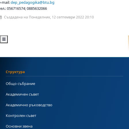
e-mail:
dep_pedagogika@btu.bg
тел.: 056716574; 0885632066
Създадена на Понеделник, 12 септември 2022 20:10
Структура
Общо събрание
Академичен съвет
Академично ръководство
Контролен съвет
Основни звена