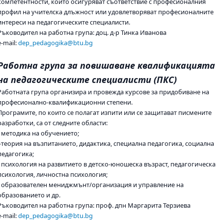
компетентности, които осигуряват съответствие с професионалния
профил на учителска длъжност или удовлетворяват професионалните
интереси на педагогическите специалисти.
Ръководител на работна група: доц. д-р Тинка Иванова
e-mail:
dep_pedagogika@btu.bg
Работна група за повишаване квалификацията
на педагогическите специалисти (ПКС)
Работната група организира и провежда курсове за придобиване на
професионално-квалификационни степени.
Програмите, по които се полагат изпити или се защитават писмените
разработки, са от следните области:
- методика на обучението;
-теория на възпитанието, дидактика, специална педагогика, социална
педагогика;
- психология на развитието в детско-юношеска възраст, педагогическа
психология, личностна психология;
- образователен мениджмънт/организация и управление на
образованието и др.
Ръководител на работна група: проф. дпн Маргарита Терзиева
e-mail:
dep_pedagogika@btu.bg