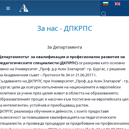
Изберете език
Type 2 or more ch
За нас - ДПКРПС
За Департамента
Департаментът за квалификация и професионално развитие на
педагогическите специалисти (ДКПРПС)
се разкрива като основно
звено на Университет „Проф. д-р Асен Златаров“- гр. Бургас, с решение
на Академичния съвет – Протокол № 34 от 21.06.2017 г.
Създаването на ДКПРПС при Университет „Проф. д-р Асен Златаров“ - гр.
Бургас цели да осигури изпълнение на националните и европейски
политики за учене през целия живот в областта на образованието.
Образователният процес е насочен към постигане на европейската цел
за интелигентен, устойчив и приобщаващ растеж.
ДКПРПС реализира обучения и дейности, с които предоставя
възможност за повишаване квалификацията на педагогическите
специалисти, и провежда процедури за придобиване на професионално