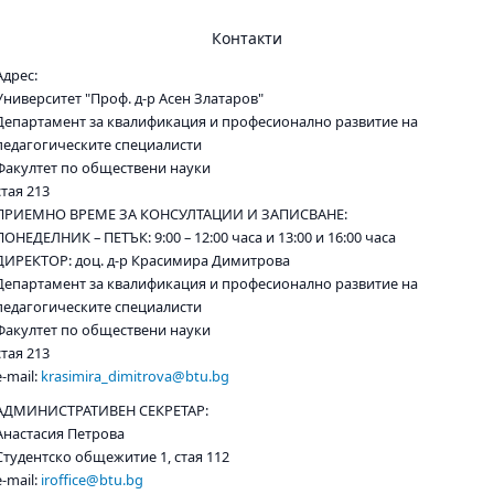
Контакти
Адрес:
Университет "Проф. д-р Асен Златаров"
Департамент за квалификация и професионално развитие на
педагогическите специалисти
Факултет по обществени науки
стая 213
ПРИЕМНО ВРЕМЕ ЗА КОНСУЛТАЦИИ И ЗАПИСВАНЕ:
ПОНЕДЕЛНИК – ПЕТЪК: 9:00 – 12:00 часа и 13:00 и 16:00 часа
ДИРЕКТОР: доц. д-р Красимира Димитрова
Департамент за квалификация и професионално развитие на
педагогическите специалисти
Факултет по обществени науки
стая 213
e-mail:
krasimira_dimitrova@btu.bg
АДМИНИСТРАТИВЕН СЕКРЕТАР:
Анастасия Петрова
Студентско общежитие 1, стая 112
e-mail:
iroffice@btu.bg