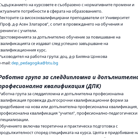
Съдържанието на курсовете е съобразено с нормативните промени и
актуалните потребности в сферата на образованието.
Лекторите са висококвалифицирани преподаватели от Университет
„Проф. д-р Асен Златаров”, с опит в провеждането на обучения и
тренинги с учители.
Удостоверенията за допълнително обучение за повишаване на
квалификацията се издават след успешно завършване на
квалификационния курс.
Ръководител на работна група: доц. д-р Биляна Цонкова
e-mail:
dep_pedagogika@btu.bg
Работна група за следдипломна и допълнителн
професионална квалификация (ДПК)
Работна група за следдипломна и допълнителна професионална
квалификация провежда дългосрочни квалификационни форми за
придобиване на нова или допълнителна професионална квалификация,
професионална квалификация "учител", професионално-педагогически
специализации.
Обучението включва теоретична и практическа подготовка с
продължителност според спецификата на курса. Целта е придобиване н