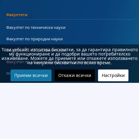
Факултети
Факултет по технически науки
Факултет по природни науки
Този уебсайт използва бисквитки, за да гарантира правилното
Факултет по обществени науки
му функциониране и да подобри вашето потребителско
изживяване. Можете да приемете или откажете използването
Факултет по обществено здраве и здравни грижи
на ненужни бисквитки по всяко време.
Медицински факултет
Приеми всички
Откажи всички
Настройки
Колежи и департаменти
Колеж по туризъм
Медицински колеж
Технически колеж