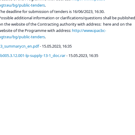
bgtr.eu/bg/public-tenders
.
The deadline for submission of tenders is 16/06/2023, 16:30.
Possible additional information or clarifications/questions shall be publishe
on the website of the Contracting authority with address: here and on the
website of the Programme with address:
http://www.ipacbc-
bgtr.eu/bg/public-tenders
.
c3_summarycn_en.pdf
- 15.05.2023, 16:35
cb005.3.12.001-lp-supply-13-1_doc.rar
- 15.05.2023, 16:35