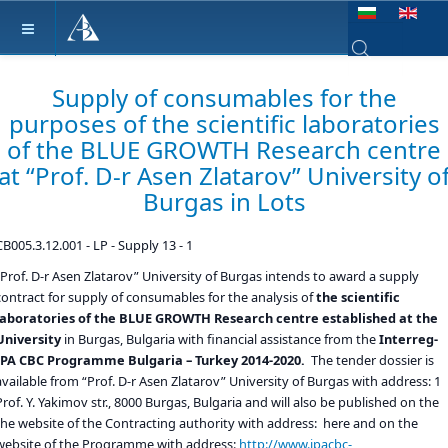
Изберете език
Type 2 or more ch
Supply of consumables for the
purposes of the scientific laboratories
of the BLUE GROWTH Research centre
at “Prof. D-r Asen Zlatarov” University o
Burgas in Lots
CB005.3.12.001 - LP - Supply 13 - 1
“Prof. D-r Asen Zlatarov” University of Burgas intends to award a supply
contract for supply of consumables for the analysis of
the scientific
laboratories of the BLUE GROWTH Research centre established at the
University
in Burgas, Bulgaria with financial assistance from the
Interreg-
IPA CBC Programme Bulgaria
– Turkey 2014-2020.
The tender dossier is
available from “Prof. D-r Asen Zlatarov” University of Burgas with address: 1
Prof. Y. Yakimov str., 8000 Burgas, Bulgaria and will also be published on the
the website of the Contracting authority with address: here and on the
website of the Programme with address:
http://www.ipacbc-