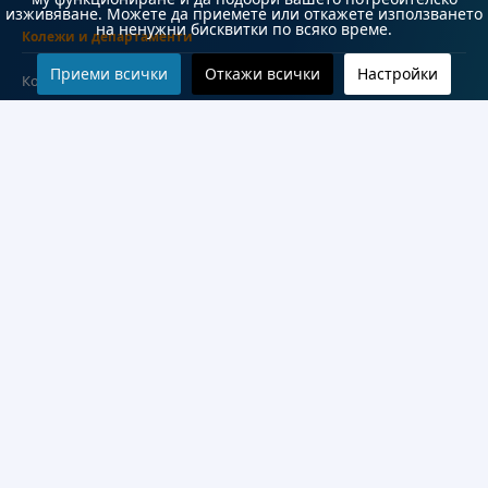
изживяване. Можете да приемете или откажете използването
на ненужни бисквитки по всяко време.
Колежи и департаменти
Приеми всички
Откажи всички
Настройки
Колеж по туризъм
Медицински колеж
Технически колеж
ДКПРПС
Департамент по езиково и подготвително обучение
Научноизследователски институт
Научни лаборатории
Конкурси
Проекти
Документи