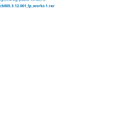
cb005.3.12.001_lp_works 1.rar