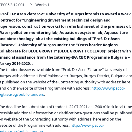
CB005.3.12.001 - LP – Works 1
“Prof. D-r Asen Zlatarov” University of Burgas intends to award a work
contract for “Engineering (investment technical design and
supervision, construction works) for refurbishment of the premises of:
Water pollution monitoring lab, Aquatic ecosystem lab, Aquaculture
and biotechnology lab at the existing buildings of “Prof. D-r Asen
Zlatarov” University of Burgas under the “Cross-border Regions
Collaborate for BLUE GROWTH” (BLUE GROWTH COLLABs)” project with
financial assistance from the Interreg-IPA CBC Programme Bulgaria –
Turkey 2014-2020.
.
The tender dossier is available from “Prof. D-r Asen Zlatarov” University of
Burgas with address: 1 Prof. Yakimov str. Burgas, Burgas District, Bulgaria an
is published on the website of the Contracting authority with address:
here
and on the website of the Programme with address:
http://www.ipacbc-
bgtr.eu/bg/public-tenders
.
The deadline for submission of tender is 22.07.2021 at 17:00 o’clock local time
Possible additional information or clarifications/questions shall be publishe
on website of the Contracting authority with address: here
and on the
website of the Programme with address:
http://www.ipacbc-
bgtr.eu/bg/public-tenders
.