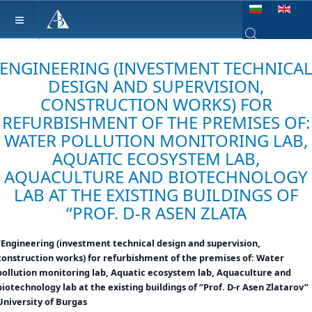
Изберете език
Type 2 or more ch
ENGINEERING (INVESTMENT TECHNICA
DESIGN AND SUPERVISION,
CONSTRUCTION WORKS) FOR
REFURBISHMENT OF THE PREMISES OF:
WATER POLLUTION MONITORING LAB,
AQUATIC ECOSYSTEM LAB,
AQUACULTURE AND BIOTECHNOLOGY
LAB AT THE EXISTING BUILDINGS OF
“PROF. D-R ASEN ZLATA
“Engineering (investment technical design and supervision,
construction works) for refurbishment of the premises of: Water
pollution monitoring lab, Aquatic ecosystem lab, Aquaculture and
biotechnology lab at the existing buildings of “Prof. D-r Asen Zlatarov”
University of Burgas